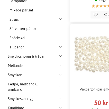
Barnpärlor
Mixade pärlset
Kö
Strass
Sötvattenspärlor
Snäckskal
Tillbehör
Smyckesnören & trådar
Mellandelar
Smycken
Kedjor, halsband &
Vaxpärlor - pärlemo
armband
Smyckesverktyg
50 kr
Kumihimo