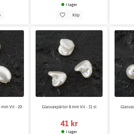
I lager
p
Köp
 mm Vit - 20
Glasvaxpärlor 8 mm Vit - 31 st
Glasvax
41 kr
I lager