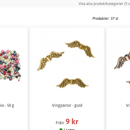
Visa alla produktkategorier (5 s
Produkter: 37 st
ix - 50 g
Vingpärlor - guld
Vi
9 kr
Från:
I lager