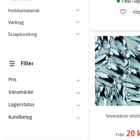
Fåtal i lag
Hobbymaterial
Kö
Verktyg
Scrapbooking
Filter
Pris
Varumärke
Lagerstatus
Silverpärlor oliv
Kundbetyg
20 
Från: