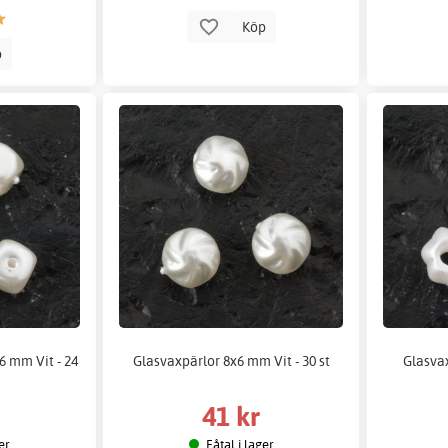
Köp
p
6 mm Vit - 24
Glasvaxpärlor 8x6 mm Vit - 30 st
Glasvax
41 kr
er
Fåtal i lager