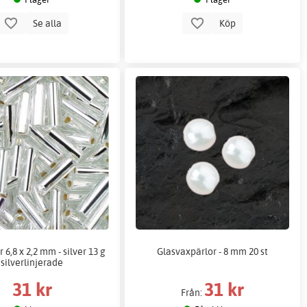
Se alla
Köp
 6,8 x 2,2 mm - silver 13 g
Glasvaxpärlor - 8 mm 20 st
silverlinjerade
31 kr
31 kr
Från: