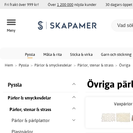
Fri frakt över 999 kr!
Över
1 200 000
nöjda kunder
30 dagars öppet
Meny
Pyssla
Måla & rita
Sticka & virka
Garn och stickning
Hem
>
Pyssla
>
Pärlor & smyckesdelar
>
Pärlor, stenar & strass
>
Övriga
Övriga pär
Pyssla
Pärlor & smyckesdelar
Vaxpärlor
Pärlor, stenar & strass
Pärlor & pärlplattor
Plastpärlor