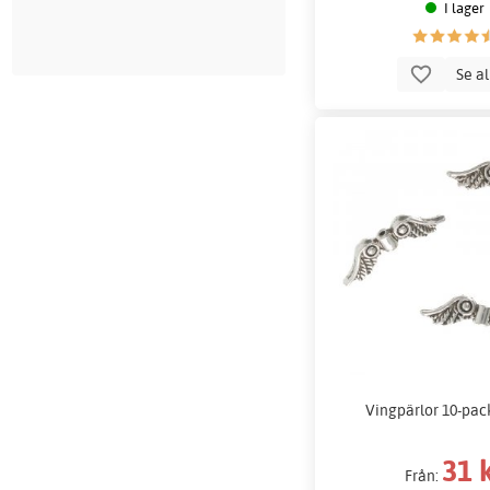
I lager
Se a
Vingpärlor 10-pack
31 
Från: