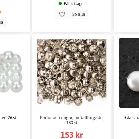
Fåtal i lager
Se alla
lla
vit 26 st.
Pärlor och ringar, metallfärgade,
Glasvax
180 st
153 kr