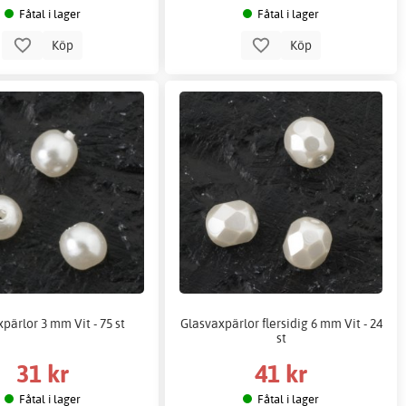
Fåtal i lager
Fåtal i lager
Köp
Köp
pärlor 3 mm Vit - 75 st
Glasvaxpärlor flersidig 6 mm Vit - 24
st
31 kr
41 kr
Fåtal i lager
Fåtal i lager