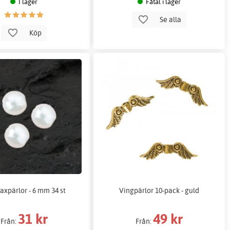
I lager
Fåtal i lager
Se alla
Köp
axpärlor - 6 mm 34 st
Vingpärlor 10-pack - guld
31 kr
49 kr
Från:
Från: