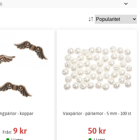
t)
ngpärlor - koppar
Vaxpärlor - pärlemor - 5 mm - 100 st
9 kr
50 kr
Från:
I lager
I lager