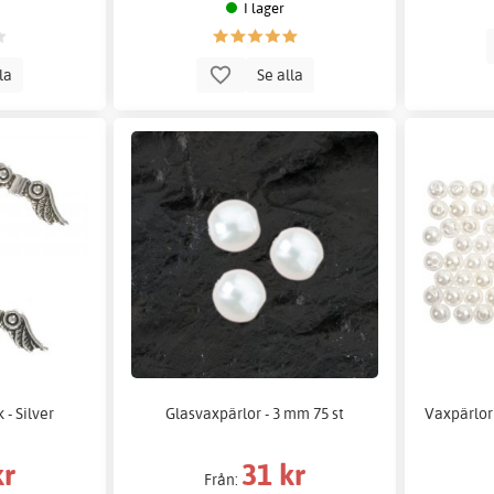
I lager
lla
Se alla
 - Silver
Glasvaxpärlor - 3 mm 75 st
Vaxpärlor 
kr
31 kr
Från: