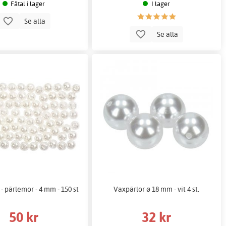
Fåtal i lager
I lager
Se alla
Se alla
- pärlemor - 4 mm - 150 st
Vaxpärlor ø 18 mm - vit 4 st.
50 kr
32 kr