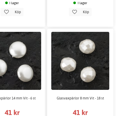
I lager
I lager
Köp
Köp
pärlor 14 mm Vit - 6 st
Glasvaxpärlor 8 mm Vit - 18 st
41 kr
41 kr