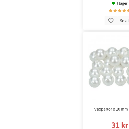
I lager
Se a
Vaxpärlor ø 10 mm - 
31 kr