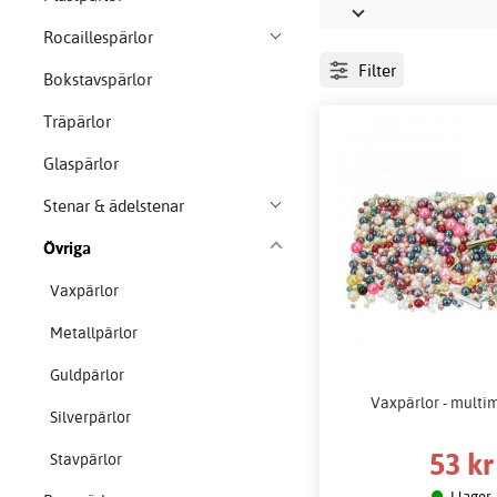
Rocaillespärlor
Filter
Bokstavspärlor
Träpärlor
Glaspärlor
Stenar & ädelstenar
Övriga
Vaxpärlor
Metallpärlor
Guldpärlor
Vaxpärlor - multim
Silverpärlor
53 kr
Stavpärlor
I lager