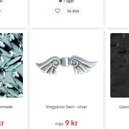
er
I lager
p
Se alla
formade
Vingpärlor Swirl - silver
Glasv
kr
9 kr
Från: