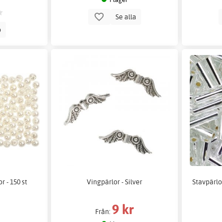
Se alla
p
r - 150 st
Vingpärlor - Silver
Stavpärlor
9 kr
Från: