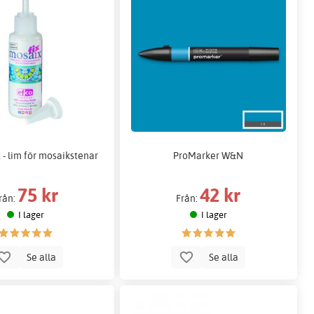
 - lim för mosaikstenar
ProMarker W&N
75 kr
42 kr
rån:
Från:
I lager
I lager
Se alla
Se alla