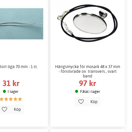
tort öga 70 mm - 1 st.
Hängsmycke för mosaik 48 x 37 mm
- försilvrade ov. transvers., svart
band
31 kr
97 kr
I lager
Fåtal i lager
Köp
Köp