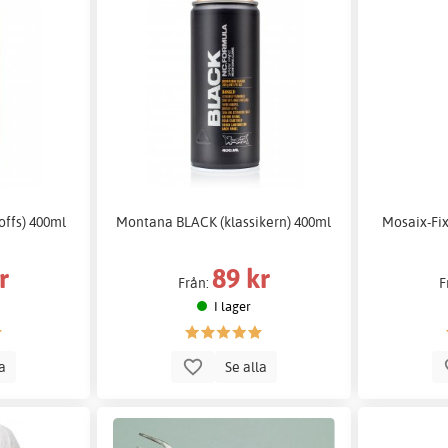
ffs) 400ml
Montana BLACK (klassikern) 400ml
Mosaix-Fix
r
89 kr
Från:
F
I lager
la
Se alla