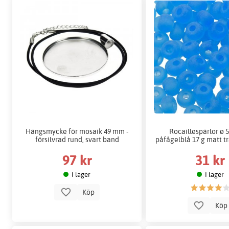
Hängsmycke för mosaik 49 mm -
Rocaillespärlor ø 
försilvrad rund, svart band
påfågelblå 17 g matt t
97 kr
31 kr
I lager
I lager
Köp
Kö