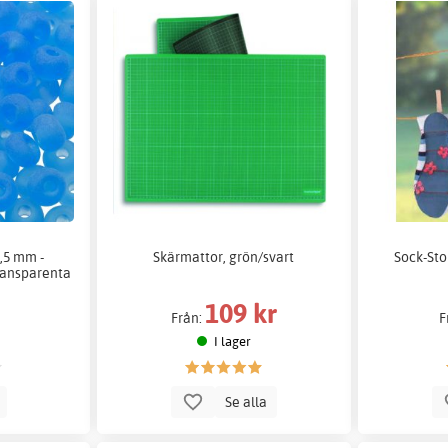
5,5 mm -
Skärmattor, grön/svart
Sock-Stop
ransparenta
109 kr
Från:
F
I lager
p
Se alla