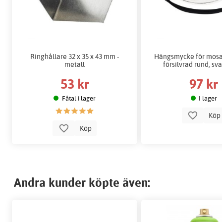
Ringhållare 32 x 35 x 43 mm -
Hängsmycke för mosa
metall
försilvrad rund, sv
53 kr
97 kr
Fåtal i lager
I lager
Kö
Köp
Andra kunder köpte även: