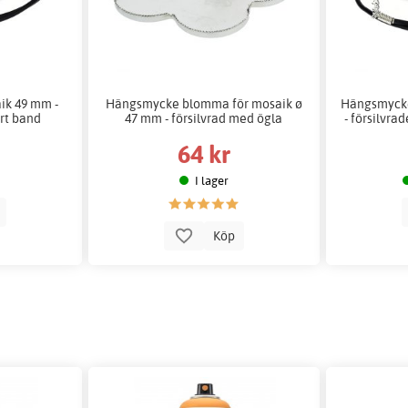
ik 49 mm -
Hängsmycke blomma för mosaik ø
Hängsmycke
art band
47 mm - försilvrad med ögla
- försilvra
64 kr
I lager
p
Köp