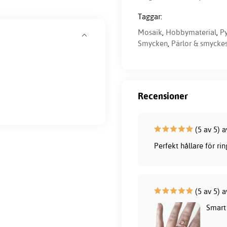
Taggar:
Mosaik
,
Hobbymaterial
,
Py
Smycken
,
Pärlor & smycke
Recensioner
(5 av 5) 
Perfekt hållare för r
(5 av 5) 
Smart 