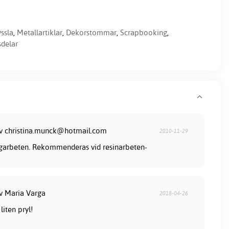
ssla
,
Metallartiklar
,
Dekorstommar
,
Scrapbooking
,
sdelar
av christina.munck@hotmail.com
2010-11-29
ingarbeten. Rekommenderas vid resinarbeten-
av Maria Varga
2018-04-26
liten pryl!