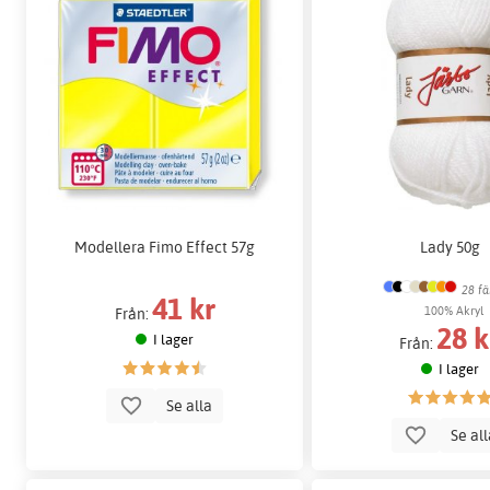
Modellera Fimo Effect 57g
Lady 50g
28 fä
41 kr
100% Akryl
Från:
28 k
I lager
Från:
I lager
Se alla
Se al