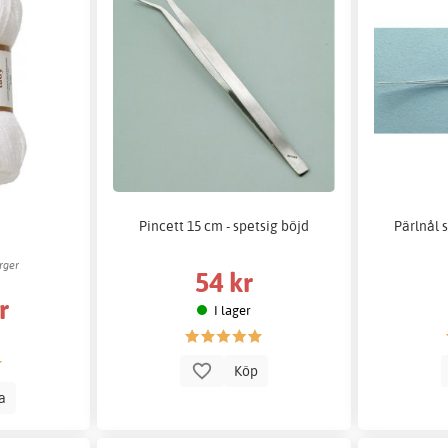
Pincett 15 cm - spetsig böjd
Pärlnål s
rger
54 kr
r
I lager
Köp
la