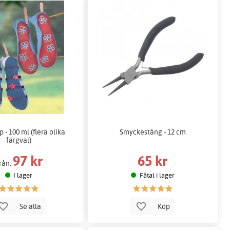
 - 100 ml (flera olika
Smyckestång - 12 cm
färgval)
97 kr
65 kr
rån:
I lager
Fåtal i lager
Se alla
Köp