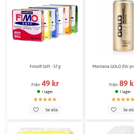
Fimo® Soft - 57 g
Montana GOLD (för pro
49 kr
89 k
Från:
Från:
I lager
I lager
Se alla
Se al