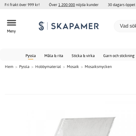
Fri frakt över 999 kr!
Över
1 200 000
nöjda kunder
30 dagars öppet
Meny
Pyssla
Måla & rita
Sticka & virka
Garn och stickning
Hem
>
Pyssla
>
Hobbymaterial
>
Mosaik
>
Mosaiksmycken