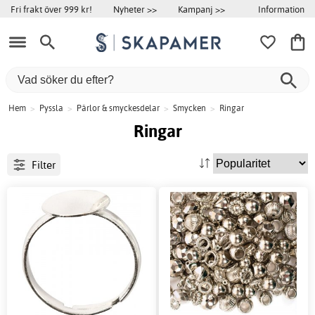
Information
Fri frakt över 999 kr!
Nyheter >>
Kampanj >>
Hem
>
Pyssla
>
Pärlor & smyckesdelar
>
Smycken
>
Ringar
Ringar
Filter