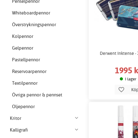
Penselpennor
Whiteboardpennor
Överstrykningspennor
Kolpennor
Gelpennor
Derwent Inktense -
Pastellpennor
1995 k
Reservoarpennor
I lager
Textilpennor
Kö
Övriga pennor & pennset
Oljepennor
Kritor
Kalligrafi