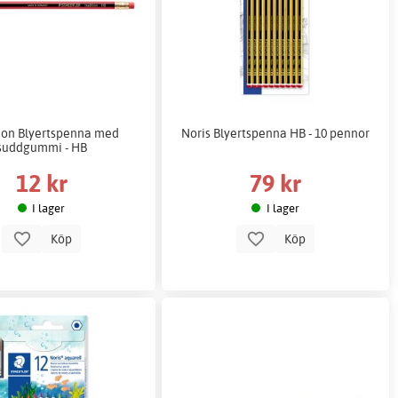
ion Blyertspenna med
Noris Blyertspenna HB - 10 pennor
suddgummi - HB
12 kr
79 kr
I lager
I lager
Köp
Köp