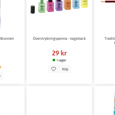
 Brunnen
Överstrykningspenna - nagellack
Tradit
29 kr
I lager
Köp
p