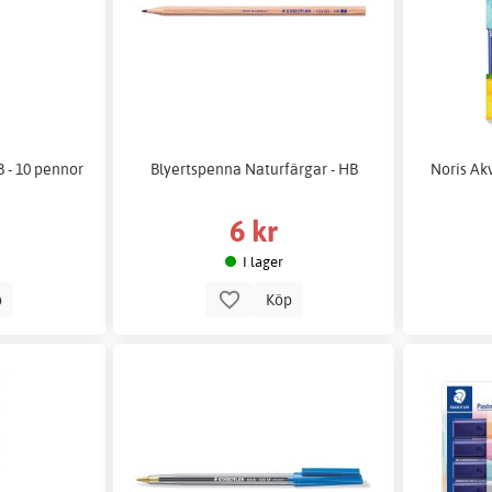
 - 10 pennor
Blyertspenna Naturfärgar - HB
Noris Ak
6 kr
I lager
p
Köp