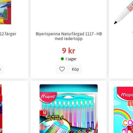
12 färger
Blyertspenna Naturfärgad 1117 - HB
med radertopp
9 kr
I lager
p
Köp