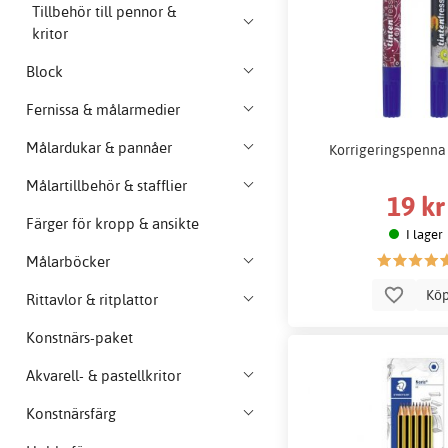
Tillbehör till pennor &
kritor
Block
Fernissa & målarmedier
Målardukar & pannåer
Korrigeringspenna
Målartillbehör & stafflier
19 kr
Färger för kropp & ansikte
I lager
Målarböcker
Kö
Rittavlor & ritplattor
Konstnärs-paket
Akvarell- & pastellkritor
Konstnärsfärg