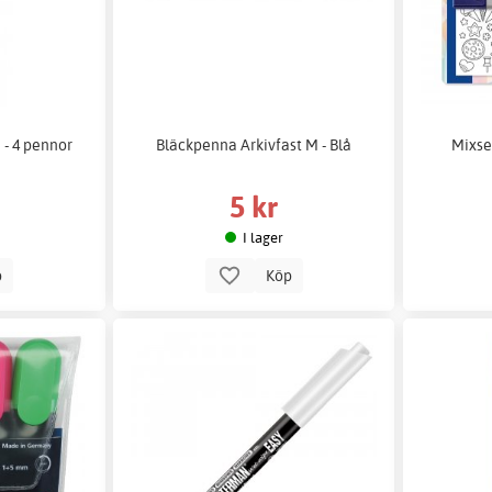
 - 4 pennor
Bläckpenna Arkivfast M - Blå
Mixset
5 kr
I lager
p
Köp