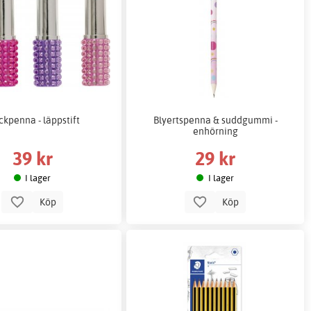
ckpenna - läppstift
Blyertspenna & suddgummi -
enhörning
39 kr
29 kr
I lager
I lager
Köp
Köp