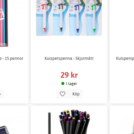
e - 15 pennor
Kulspetspenna - Skjutmått
Kulspetsp
29 kr
I lager
p
Köp