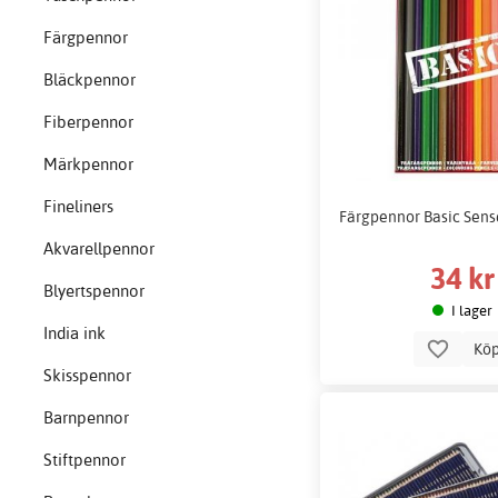
Färgpennor
Bläckpennor
Fiberpennor
Märkpennor
Fineliners
Färgpennor Basic Sens
Akvarellpennor
34 kr
Blyertspennor
I lager
India ink
Kö
Skisspennor
Barnpennor
Stiftpennor