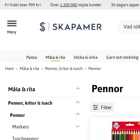
Fri frakt över 999 kr!
Över
1 200 000
nöjda kunder
30 dagars öppet
Meny
Pyssla
Måla & rita
Sticka & virka
Garn och stickning
Hem
>
Måla & rita
>
Pennor, kritor & tusch
>
Pennor
Pennor
Måla & rita
Pennor, kritor & tusch
Filter
Pennor
Markers
Tuschpennor