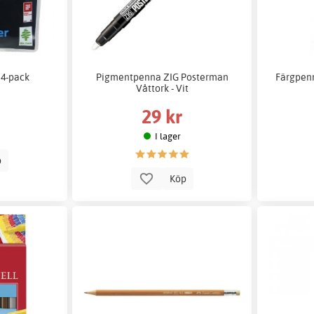
 4-pack
Pigmentpenna ZIG Posterman
Färgpenn
Våttork - Vit
29 kr
I lager
p
Köp