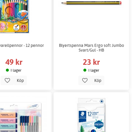
varellpennor - 12 pennor
Blyertspenna Mars Ergo soft Jumbo
Svart/Gul - HB
49 kr
23 kr
I lager
I lager
Köp
Köp