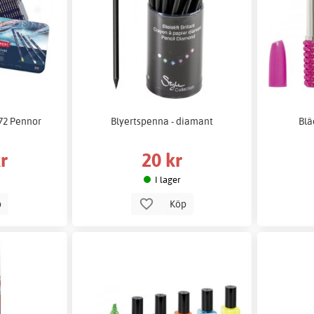
 72 Pennor
Blyertspenna - diamant
Blä
r
20 kr
I lager
p
Köp