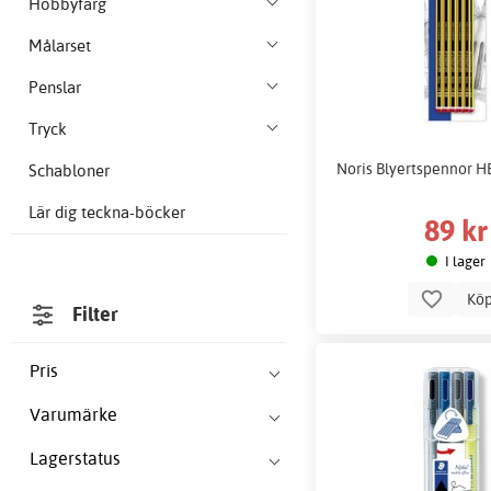
Hobbyfärg
Målarset
Penslar
Tryck
Noris Blyertspennor HB
Schabloner
Lär dig teckna-böcker
89 kr
I lager
Kö
Filter
Pris
Varumärke
Lagerstatus