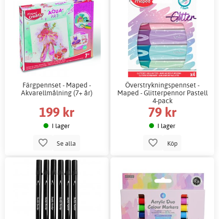
Färgpennset - Maped -
Överstrykningspennset -
Akvarellmålning (7+ år)
Maped - Glitterpennor Pastell
4-pack
199 kr
79 kr
I lager
I lager
Se alla
Köp