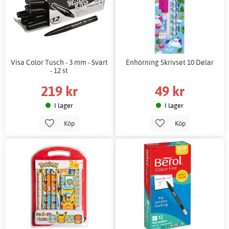
Visa Color Tusch - 3 mm - Svart
Enhörning Skrivset 10 Delar
- 12 st
219 kr
49 kr
I lager
I lager
Köp
Köp