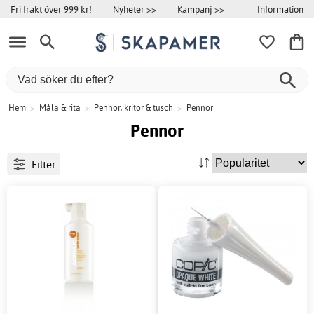
Information
Fri frakt över 999 kr!
Nyheter >>
Kampanj >>
Hem
>
Måla & rita
>
Pennor, kritor & tusch
>
Pennor
Pennor
Filter