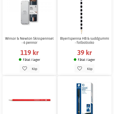
Winsor & Newton Skisspennset
Blyertspenna HB & suddgummi
- 6 pennor
- fotbollssko
119 kr
39 kr
Fåtal i lager
Fåtal i lager
Köp
Köp