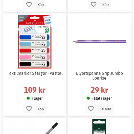
Köp
Köp
Textilmarker 5 färger - Pastell
Blyertspenna Grip Jumbo
Sparkle
109 kr
29 kr
I lager
Fåtal i lager
Köp
Se alla