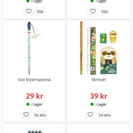
I lager
I lager
Köp
Köp
Stor blyertspenna
Skrivset
29 kr
39 kr
I lager
I lager
Se alla
Se alla