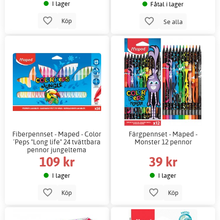
I lager
Fåtal i lager
Köp
Se alla
Fiberpennset - Maped - Color
Färgpennset - Maped -
´Peps "Long life" 24 tvättbara
Monster 12 pennor
pennor jungeltema
109 kr
39 kr
I lager
I lager
Köp
Köp