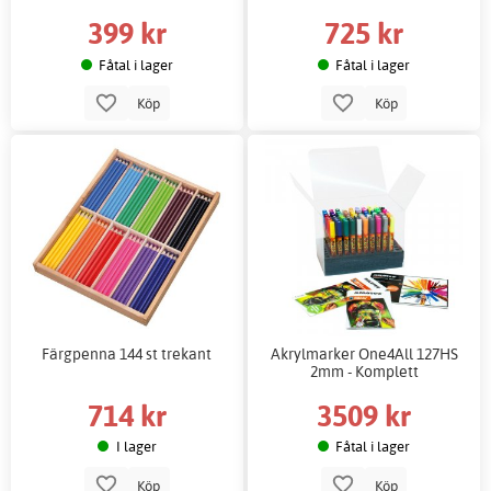
399 kr
725 kr
Fåtal i lager
Fåtal i lager
Köp
Köp
Färgpenna 144 st trekant
Akrylmarker One4All 127HS
2mm - Komplett
714 kr
3509 kr
I lager
Fåtal i lager
Köp
Köp