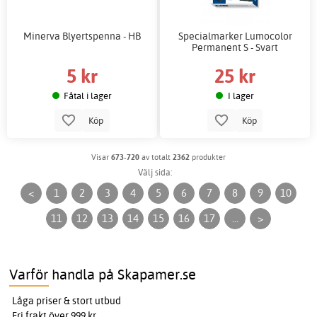
Minerva Blyertspenna - HB
Specialmarker Lumocolor
Permanent S - Svart
5 kr
25 kr
Fåtal i lager
I lager
Köp
Köp
Visar
673-720
av totalt
2362
produkter
Välj sida:
<
1
2
3
4
5
6
7
8
9
10
11
12
13
14
15
16
17
...
>
Varför handla på Skapamer.se
Låga priser & stort utbud
Fri frakt över 999 kr