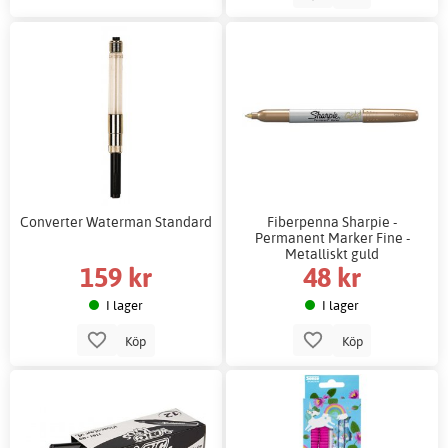
Converter Waterman Standard
Fiberpenna Sharpie -
Permanent Marker Fine -
Metalliskt guld
159 kr
48 kr
I lager
I lager
Köp
Köp