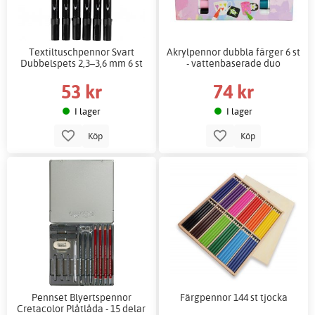
Textiltuschpennor Svart
Akrylpennor dubbla färger 6 st
Dubbelspets 2,3–3,6 mm 6 st
- vattenbaserade duo
53 kr
74 kr
I lager
I lager
Köp
Köp
Pennset Blyertspennor
Färgpennor 144 st tjocka
Cretacolor Plåtlåda - 15 delar