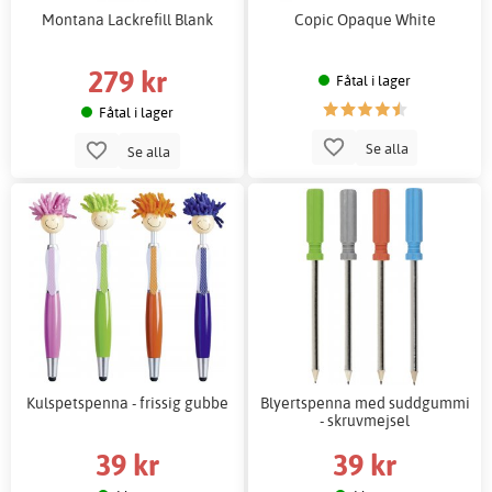
Montana Lackrefill Blank
Copic Opaque White
279 kr
Fåtal i lager
Fåtal i lager
Se alla
Se alla
Kulspetspenna - frissig gubbe
Blyertspenna med suddgummi
- skruvmejsel
39 kr
39 kr