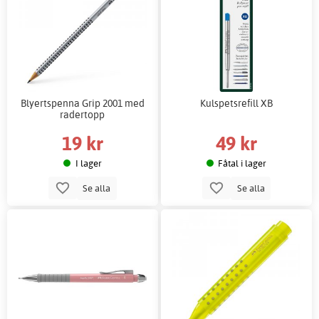
Blyertspenna Grip 2001 med
Kulspetsrefill XB
radertopp
19 kr
49 kr
I lager
Fåtal i lager
Se alla
Se alla