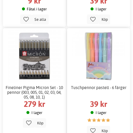
9 kr
39 kr
Fåtal i lager
I lager
Se alla
Köp
Fineliner Pigma Micron Set - 10
Tuschpennor pastell - 6 färger
pennor (003, 005, 01, 02, 03, 04,
05, 08, 10, 1)
279 kr
39 kr
I lager
I lager
Köp
Köp