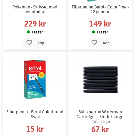
Pokemon - Skrivset med
Fiberpenna Berol - Color Fine -
pennfodral
12 pennor
229 kr
149 kr
I lager
I lager
Köp
Köp
Fiberpenna - Berol Colorbroad
Bläckpatron Waterman
- Svart
Cartridges - Storlek large
Olika färger
15 kr
67 kr