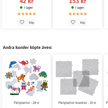
42 kr
153 kr
I lager
I lager
Köp
Köp
Andra kunder köpte även:
Pärlplattor - 18 st
Pärlplattor kvadrat - 10 st
P