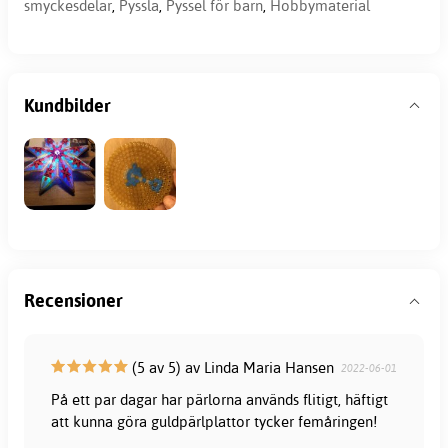
smyckesdelar
,
Pyssla
,
Pyssel för barn
,
Hobbymaterial
Kundbilder
Recensioner
(5 av 5) av Linda Maria Hansen
2022-06-01
På ett par dagar har pärlorna används flitigt, häftigt
att kunna göra guldpärlplattor tycker femåringen!