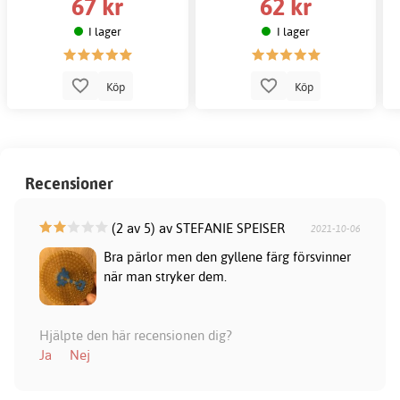
67 kr
62 kr
I lager
I lager
Köp
Köp
Recensioner
(2 av 5) av STEFANIE SPEISER
2021-10-06
Bra pärlor men den gyllene färg försvinner
när man stryker dem.
Hjälpte den här recensionen dig?
Ja
Nej