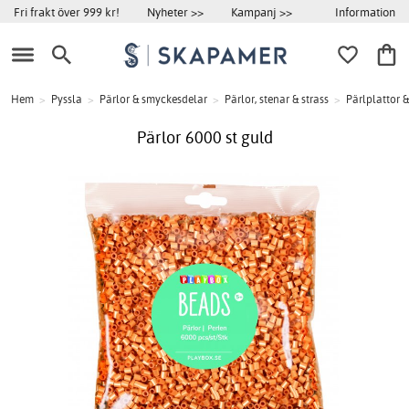
Information
Fri frakt över 999 kr!
Nyheter >>
Kampanj >>
Hem
>
Pyssla
>
Pärlor & smyckesdelar
>
Pärlor, stenar & strass
>
Pärlplattor &
Pärlor 6000 st guld