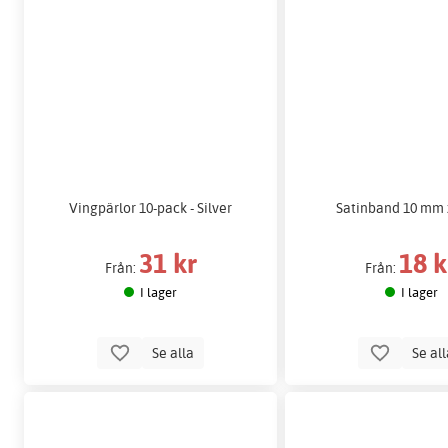
Vingpärlor 10-pack - Silver
Satinband 10 mm 
31 kr
18 k
Från:
Från:
I lager
I lager
Se alla
Se al