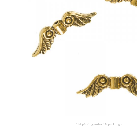
Bild på Vingpärlor 10-pack - guld