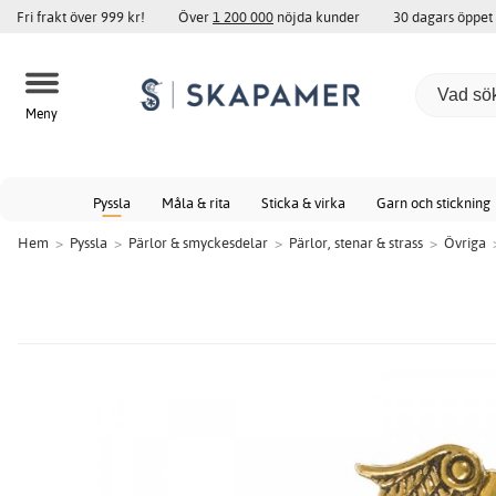
Fri frakt över 999 kr!
Över
1 200 000
nöjda kunder
30 dagars öppet
Meny
Pyssla
Måla & rita
Sticka & virka
Garn och stickning
Hem
>
Pyssla
>
Pärlor & smyckesdelar
>
Pärlor, stenar & strass
>
Övriga