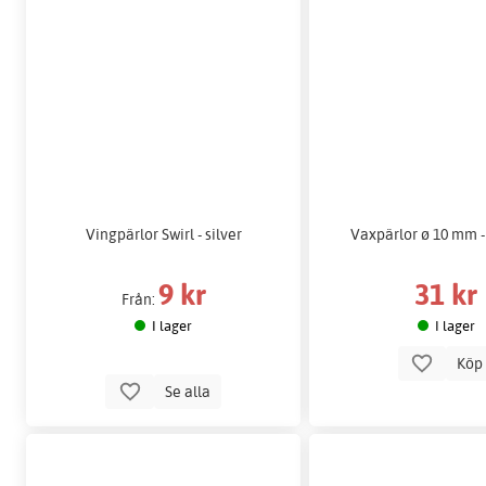
Vingpärlor Swirl - silver
Vaxpärlor ø 10 mm - v
9 kr
31 kr
Från:
I lager
I lager
Kö
Se alla