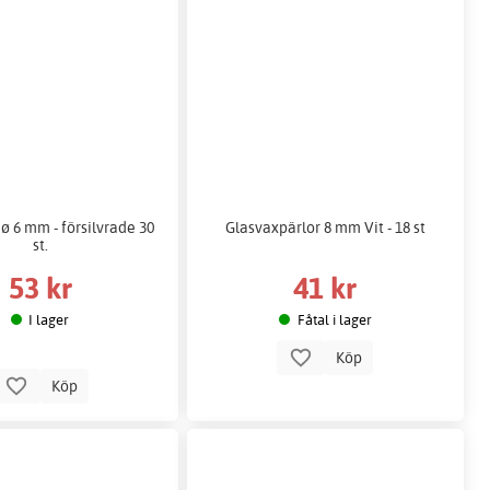
ø 6 mm - försilvrade 30
Glasvaxpärlor 8 mm Vit - 18 st
st.
53 kr
41 kr
I lager
Fåtal i lager
Köp
Köp