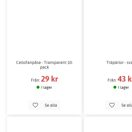
Cellofanpåse - Transparent 10-
Träpärlor - sv
pack
29 kr
43 k
Från:
Från:
I lager
I lager
Se alla
Se al