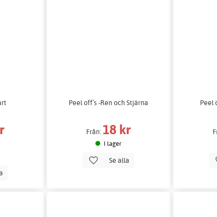
art
Peel off’s -Ren och Stjärna
Peel 
r
18 kr
Från:
F
I lager
Se alla
la