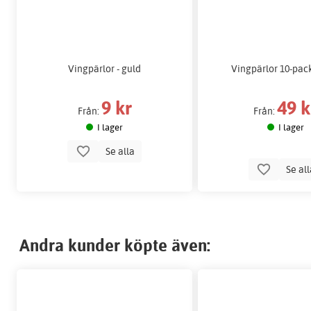
Vingpärlor - guld
Vingpärlor 10-pack
9 kr
49 k
Från:
Från:
I lager
I lager
Se alla
Se al
Andra kunder köpte även: