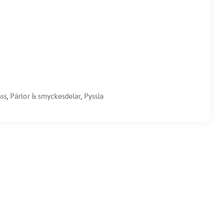
ass
,
Pärlor & smyckesdelar
,
Pyssla