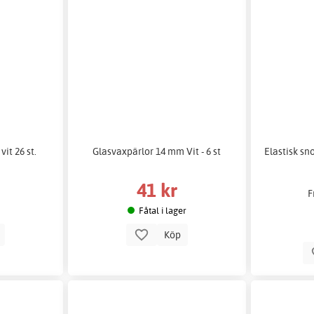
it 26 st.
Glasvaxpärlor 14 mm Vit - 6 st
Elastisk sno
41 kr
F
Fåtal i lager
p
Köp