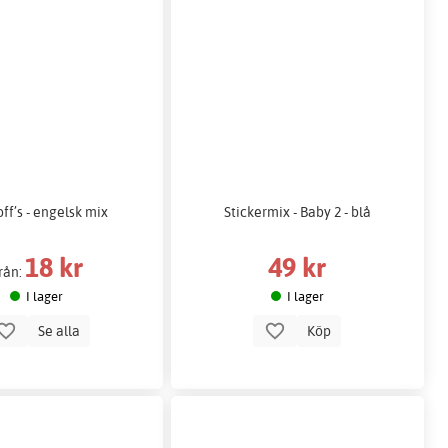
off’s - engelsk mix
Stickermix - Baby 2 - blå
18 kr
49 kr
rån:
I lager
I lager
Se alla
Köp