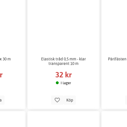
x 30 m
Elastisk tråd 0,5 mm - klar
Pärlfästen 
transparent 10 m
r
32 kr
I lager
la
Köp