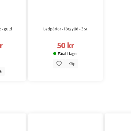
 - guld
Ledpärlor - förgylld - 3 st
r
50 kr
Fåtal i lager
Köp
la