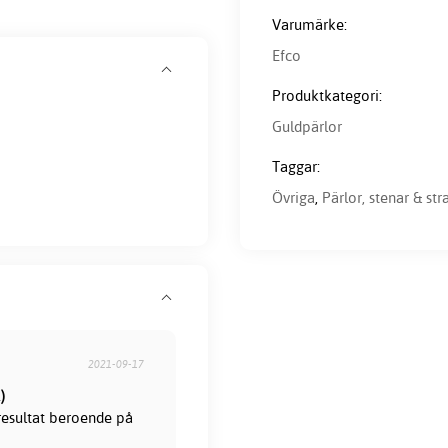
Varumärke:
Efco
Produktkategori:
Guldpärlor
Taggar:
Övriga
,
Pärlor, stenar & str
2021-09-17
)
 resultat beroende på