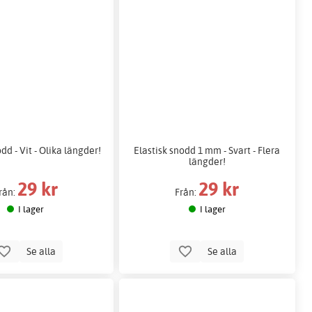
dd - Vit - Olika längder!
Elastisk snodd 1 mm - Svart - Flera
längder!
29 kr
29 kr
rån:
Från:
I lager
I lager
Se alla
Se alla