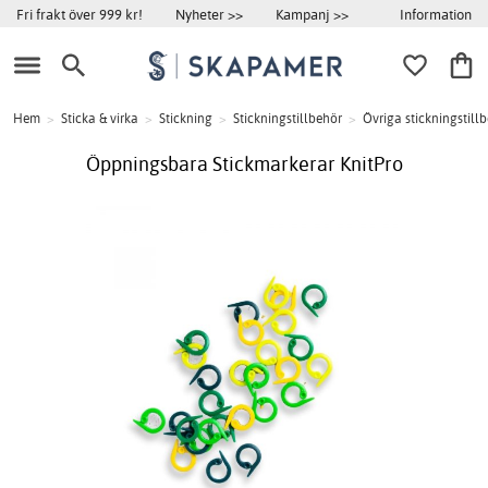
Information
Fri frakt över 999 kr!
Nyheter >>
Kampanj >>
Hem
>
Sticka & virka
>
Stickning
>
Stickningstillbehör
>
Övriga stickningstill
Öppningsbara Stickmarkerar KnitPro