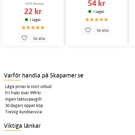
54 kr
100% Bomull
22 kr
I lager
I lager
Se alla
Se alla
Varför handla på Skapamer.se
Låga priser & stort utbud
Fri frakt över 999 kr
Ingen fakturaavgift
30 dagars öppet köp
Trevlig kundservice
Viktiga länkar