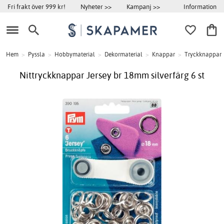
Information
Fri frakt över 999 kr!
Nyheter >>
Kampanj >>
Hem
>
Pyssla
>
Hobbymaterial
>
Dekormaterial
>
Knappar
>
Tryckknappar
Nittryckknappar Jersey br 18mm silverfärg 6 st