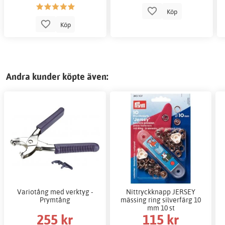
Köp
Köp
Andra kunder köpte även:
Variotång med verktyg -
Nittryckknapp JERSEY
Prymtång
mässing ring silverfärg 10
mm 10 st
255 kr
115 kr