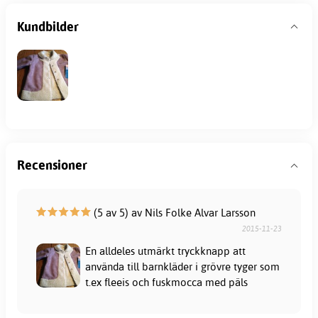
Kundbilder
Recensioner
(5 av 5) av Nils Folke Alvar Larsson
2015-11-23
En alldeles utmärkt tryckknapp att
använda till barnkläder i grövre tyger som
t.ex fleeis och fuskmocca med päls