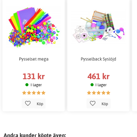
Pysselset mega
Pysselback Syslöjd
131 kr
461 kr
I lager
I lager
Köp
Köp
Andra kunder köpte även: