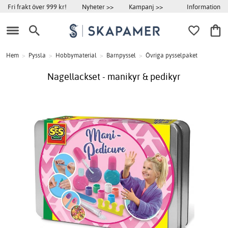
Information
Fri frakt över 999 kr!
Nyheter >>
Kampanj >>
Hem
>
Pyssla
>
Hobbymaterial
>
Barnpyssel
>
Övriga pysselpaket
Nagellackset - manikyr & pedikyr