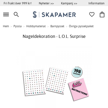
Information
Fri frakt över 999 kr!
Nyheter >>
Kampanj >>
Hem
>
Pyssla
>
Hobbymaterial
>
Barnpyssel
>
Övriga pysselpaket
Nageldekoration - L.O.L. Surprise