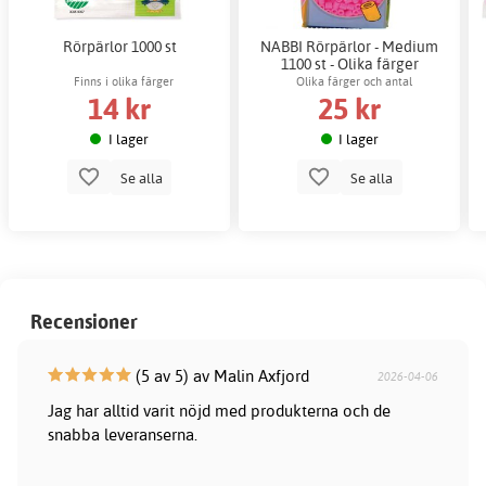
Rörpärlor 1000 st
NABBI Rörpärlor - Medium
1100 st - Olika färger
Finns i olika färger
Olika färger och antal
14 kr
25 kr
I lager
I lager
Se alla
Se alla
Recensioner
(5 av 5) av Malin Axfjord
2026-04-06
Jag har alltid varit nöjd med produkterna och de
snabba leveranserna.