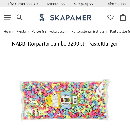
Information
Fri frakt över 999 kr!
Nyheter >>
Kampanj >>
Hem
>
Pyssla
>
Pärlor & smyckesdelar
>
Pärlor, stenar & strass
>
Pärlplattor &
NABBI Rörpärlor Jumbo 3200 st - Pastellfärger