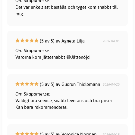
Om Skapamer.se:
Det var enkelt att beställa och tyget kom snabbt till
mig.
(5 av 5) av Agneta Lilja
2026-04-05
Om Skapamer.se:
Varorna kom jättesnabbt 😄Jättenöjd
(5 av 5) av Gudrun Thielemann
2026-04-20
Om Skapamer.se:
Väldigt bra service, snabb leverans och bra priser.
Kan bara rekommenderas.
(5 av 5) av Veronica Norman
2026-04-19