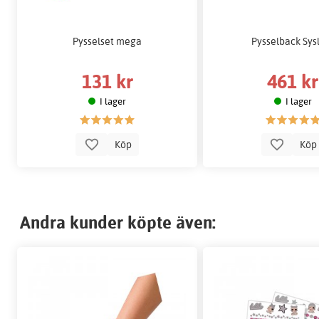
Pysselset mega
Pysselback Sys
131 kr
461 kr
I lager
I lager
Köp
Kö
Andra kunder köpte även: