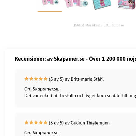
Bild på Mosaikset - L.O.L. Surprise
Recensioner: av Skapamer.se - Över 1 200 000 nöj
(5 av 5) av Britt-marie Ståhl
Om Skapamer.se:
Det var enkelt att beställa och tyget kom snabbt till mig
(5 av 5) av Gudrun Thielemann
Om Skapamer.se: