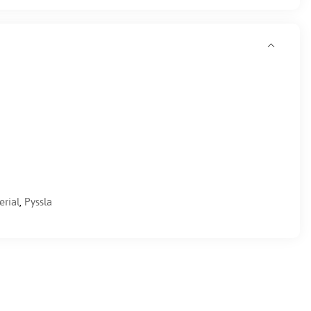
rial
,
Pyssla