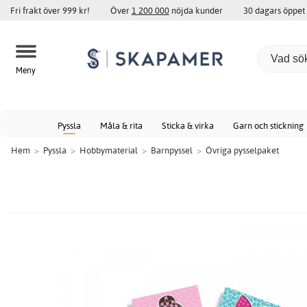
Fri frakt över 999 kr!
Över
1 200 000
nöjda kunder
30 dagars öppet
Meny
Pyssla
Måla & rita
Sticka & virka
Garn och stickning
Hem
>
Pyssla
>
Hobbymaterial
>
Barnpyssel
>
Övriga pysselpaket