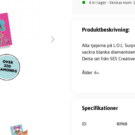
4 st i lager - Skickas inom:
Produktbeskrivning:
Alla tjejerna på L.O.L. Surp
vackra blanka diamantstena
Detta set från SES Creative
Ålder: 6+
Specifikationer
ID:
80968