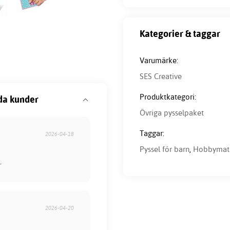
Kategorier & taggar
Varumärke:
SES Creative
Produktkategori:
da kunder
Övriga pysselpaket
Taggar:
2026-04-18
Pyssel för barn
,
Hobbymate
.
2026-04-20