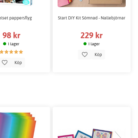
elset pappersflyg
Start DIY Kit Sömnad - Nallebjörnar
98 kr
229 kr
I lager
I lager
Köp
Köp