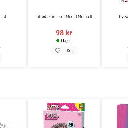
löjd
Introduktionsset Mixed Media II
Pyss
98 kr
I lager
Köp
p