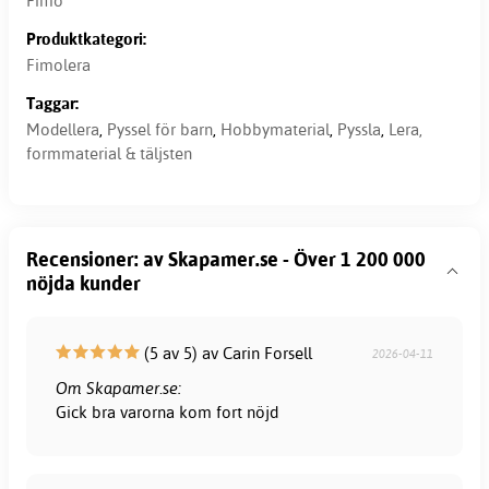
Fimo
Produktkategori:
Fimolera
Taggar:
Modellera
,
Pyssel för barn
,
Hobbymaterial
,
Pyssla
,
Lera,
formmaterial & täljsten
Recensioner: av Skapamer.se - Över 1 200 000
nöjda kunder
(5 av 5) av Carin Forsell
2026-04-11
Om Skapamer.se:
Gick bra varorna kom fort nöjd