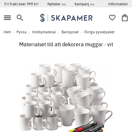
Information
Fri frakt över 999 kr!
Nyheter >>
Kampanj >>
Hem
>
Pyssla
>
Hobbymaterial
>
Barnpyssel
>
Övriga pysselpaket
Materialset till att dekorera muggar - vit