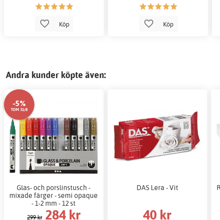
Köp
Köp
Andra kunder köpte även:
-5%
TOM 31/8
Glas- och porslinstusch -
DAS Lera - Vit
R
mixade färger - semi opaque
- 1-2 mm - 12 st
284 kr
40 kr
299 kr