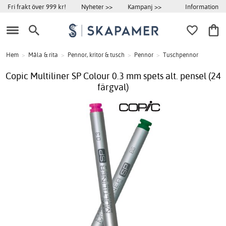
Information
Fri frakt över 999 kr!
Nyheter >>
Kampanj >>
Hem
>
Måla & rita
>
Pennor, kritor & tusch
>
Pennor
>
Tuschpennor
Copic Multiliner SP Colour 0.3 mm spets alt. pensel (24
färgval)