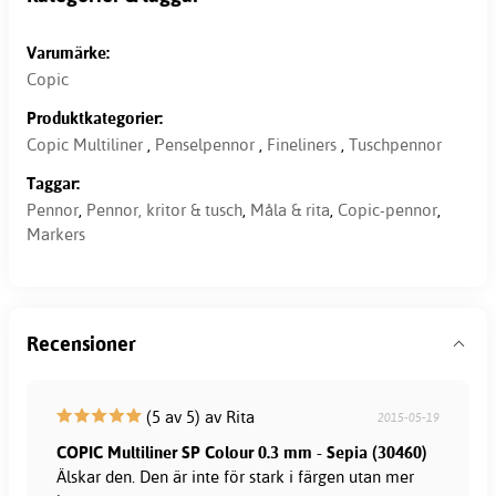
Varumärke:
Copic
Produktkategorier:
Copic Multiliner
,
Penselpennor
,
Fineliners
,
Tuschpennor
Taggar:
Pennor
,
Pennor, kritor & tusch
,
Måla & rita
,
Copic-pennor
,
Markers
Recensioner
(5 av 5) av Rita
2015-05-19
COPIC Multiliner SP Colour 0.3 mm - Sepia (30460)
Älskar den. Den är inte för stark i färgen utan mer