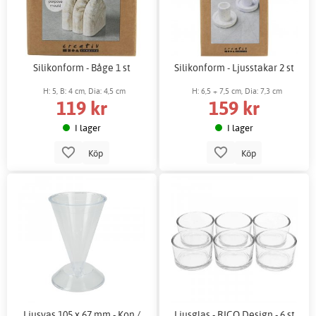
Silikonform - Båge 1 st
Silikonform - Ljusstakar 2 st
H: 5, B: 4 cm, Dia: 4,5 cm
H: 6,5 + 7,5 cm, Dia: 7,3 cm
119 kr
159 kr
I lager
I lager
Köp
Köp
Ljusvas 105 x 67 mm - Kon /
Ljusglas - RICO Design - 6 st