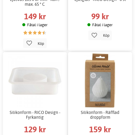
max. 65 ° C
149 kr
99 kr
Fåtal i lager
Fåtal i lager
Köp
Köp
Silikonform - RICO Design -
Silikonform - Räfflad
Fyrkantig
droppform
129 kr
159 kr