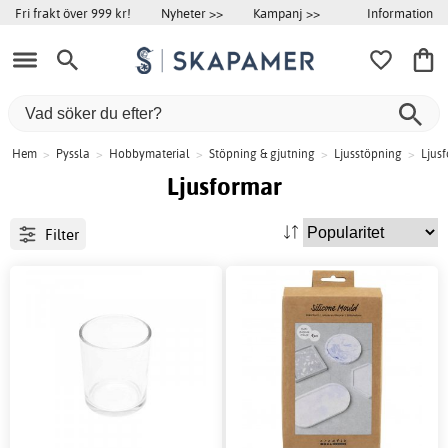
Information
Fri frakt över 999 kr!
Nyheter >>
Kampanj >>
Hem
>
Pyssla
>
Hobbymaterial
>
Stöpning & gjutning
>
Ljusstöpning
>
Ljus
Ljusformar
Filter