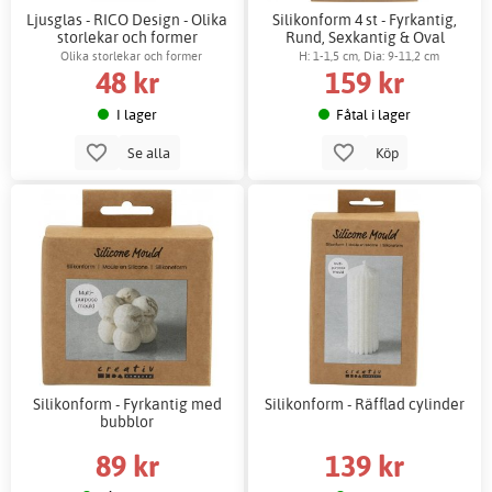
Ljusglas - RICO Design - Olika
Silikonform 4 st - Fyrkantig,
storlekar och former
Rund, Sexkantig & Oval
Olika storlekar och former
H: 1-1,5 cm, Dia: 9-11,2 cm
48 kr
159 kr
I lager
Fåtal i lager
Se alla
Köp
Silikonform - Fyrkantig med
Silikonform - Räfflad cylinder
bubblor
89 kr
139 kr