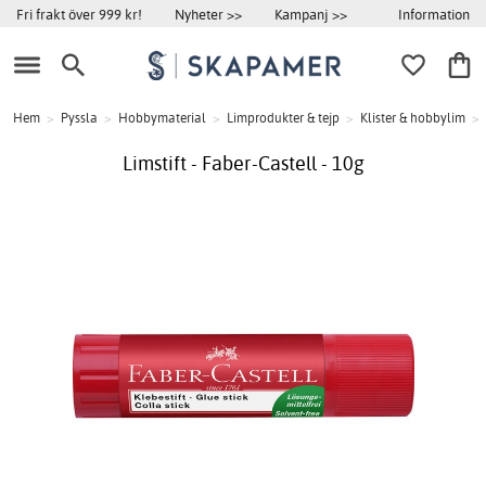
Information
Fri frakt över 999 kr!
Nyheter >>
Kampanj >>
Hem
>
Pyssla
>
Hobbymaterial
>
Limprodukter & tejp
>
Klister & hobbylim
>
Limstift - Faber-Castell - 10g