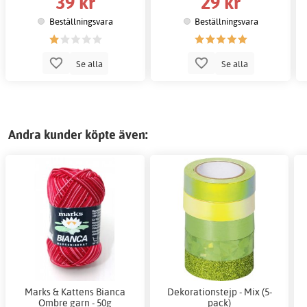
39 kr
29 kr
Beställningsvara
Beställningsvara
Se alla
Se alla
Andra kunder köpte även:
Marks & Kattens Bianca
Dekorationstejp - Mix (5-
Ombre garn - 50g
pack)