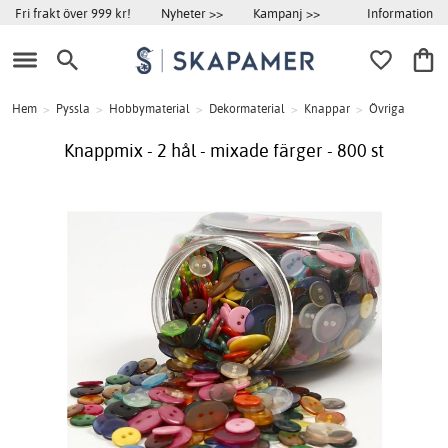
Information
Fri frakt över 999 kr!
Nyheter >>
Kampanj >>
Hem
>
Pyssla
>
Hobbymaterial
>
Dekormaterial
>
Knappar
>
Övriga
Knappmix - 2 hål - mixade färger - 800 st