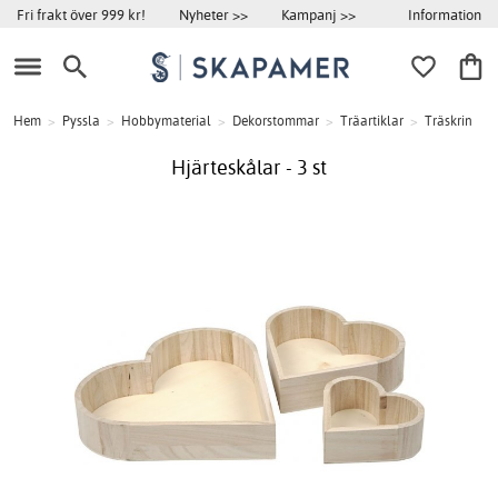
Information
Fri frakt över 999 kr!
Nyheter >>
Kampanj >>
Hem
>
Pyssla
>
Hobbymaterial
>
Dekorstommar
>
Träartiklar
>
Träskrin
Hjärteskålar - 3 st