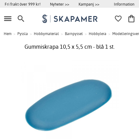
Information
Fri frakt över 999 kr!
Nyheter >>
Kampanj >>
Hem
>
Pyssla
>
Hobbymaterial
>
Barnpyssel
>
Hobbylera
>
Modelleringsve
Gummiskrapa 10,5 x 5,5 cm - blå 1 st.