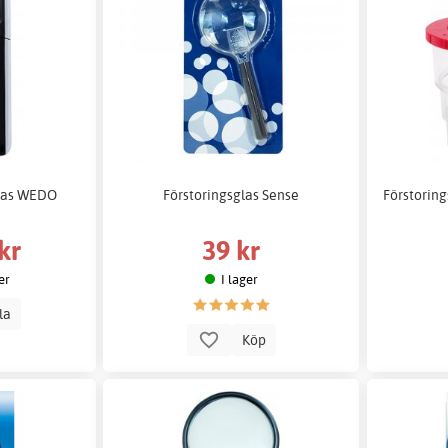
glas WEDO
Förstoringsglas Sense
Förstoring
kr
39 kr
er
I lager
lla
Köp