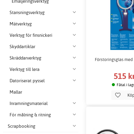
Emaljeringsverktyg
Stansningsverktyg
Mätverktyg
Verktyg för finsnickeri
Skyddartiklar
Skräddarverktyg
Förstoringsglas med
Verktyg till lera
515 k
Datoriserat pyssel
Fåtal i lag
Mallar
Kö
Inramningsmaterial
För målning & ritning
Scrapbooking