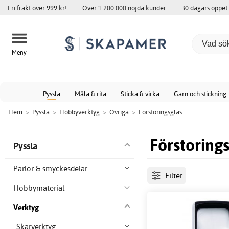
Fri frakt över 999 kr!
Över
1 200 000
nöjda kunder
30 dagars öppet
Meny
Pyssla
Måla & rita
Sticka & virka
Garn och stickning
Hem
>
Pyssla
>
Hobbyverktyg
>
Övriga
>
Förstoringsglas
Förstoring
Pyssla
Pärlor & smyckesdelar
Filter
Hobbymaterial
Verktyg
Skärverktyg