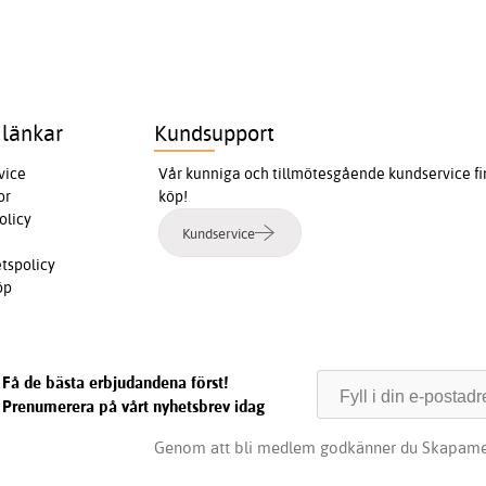
 länkar
Kundsupport
vice
Vår kunniga och tillmötesgående kundservice finn
or
köp!
olicy
Kundservice
etspolicy
öp
Få de bästa erbjudandena först!
Prenumerera på vårt nyhetsbrev idag
Genom att bli medlem godkänner du Skapame