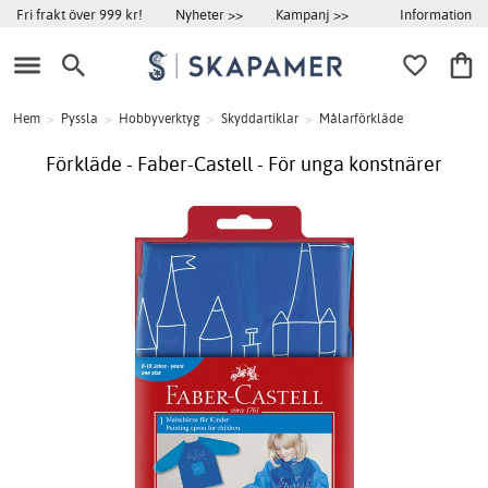
Information
Fri frakt över 999 kr!
Nyheter >>
Kampanj >>
Hem
>
Pyssla
>
Hobbyverktyg
>
Skyddartiklar
>
Målarförkläde
Förkläde - Faber-Castell - För unga konstnärer