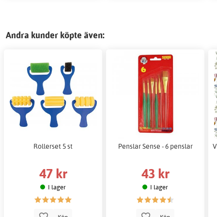
Andra kunder köpte även:
Rollerset 5 st
Penslar Sense - 6 penslar
V
47 kr
43 kr
I lager
I lager
Köp
Köp