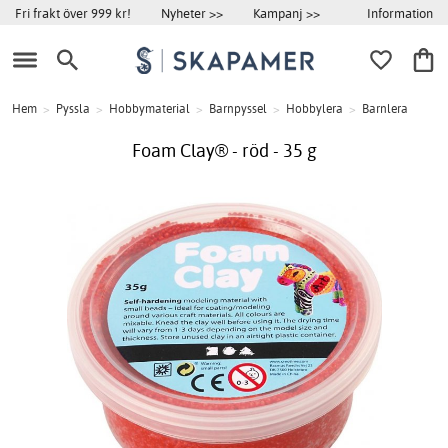
Information
Fri frakt över 999 kr!
Nyheter >>
Kampanj >>
Hem
>
Pyssla
>
Hobbymaterial
>
Barnpyssel
>
Hobbylera
>
Barnlera
Foam Clay® - röd - 35 g