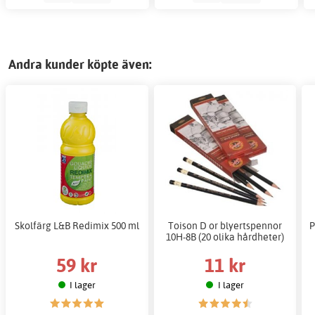
Andra kunder köpte även:
Skolfärg L&B Redimix 500 ml
Toison D or blyertspennor
P
10H-8B (20 olika hårdheter)
59 kr
11 kr
I lager
I lager