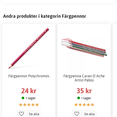
Andra produkter i kategorin Färgpennor
Färgpennor Polychromos
Färgpenna Caran D´Ache
Artist Pablo
24 kr
35 kr
I lager
I lager
Se alla
Se alla