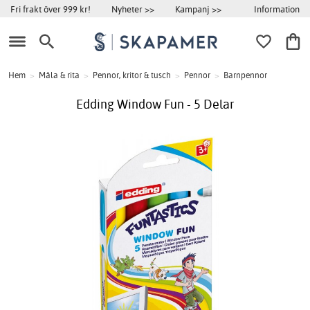
Information
Fri frakt över 999 kr!
Nyheter >>
Kampanj >>
Hem
>
Måla & rita
>
Pennor, kritor & tusch
>
Pennor
>
Barnpennor
Edding Window Fun - 5 Delar