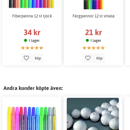
Fiberpenna 12 st tjock
Färgpennor 12 st smala
34 kr
21 kr
I lager
I lager
Köp
Köp
Andra kunder köpte även: