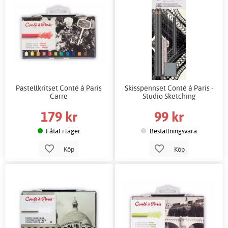
Pastellkritset Conté á Paris
Skisspennset Conté á Paris -
Carre
Studio Sketching
179 kr
99 kr
Fåtal i lager
Beställningsvara
Köp
Köp