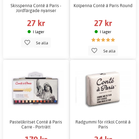
Skisspenna Conté á Paris -
Kolpenna Conté á Paris Round
Jordfärgade nyanser
27 kr
27 kr
I lager
I lager
Se alla
Se alla
Pastellkritset Conté á Paris
Radgummi för ritkol Conté á
Carre - Porträtt
Paris