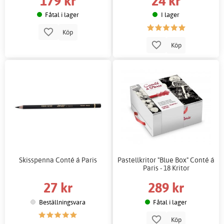
179 kr
24 kr
Fåtal i lager
I lager
Köp
Köp
Skisspenna Conté á Paris
Pastellkritor "Blue Box" Conté á
Paris - 18 Kritor
27 kr
289 kr
Beställningsvara
Fåtal i lager
Köp