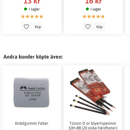
13 kr
16 kr
I lager
I lager
Köp
Köp
Andra kunder köpte även:
Knådgummi Faber
Toison D or blyertspennor
10H-8B (20 olika hårdheter)