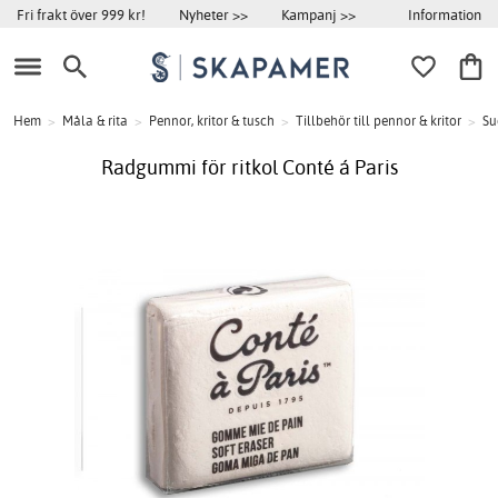
Information
Fri frakt över 999 kr!
Nyheter >>
Kampanj >>
Hem
>
Måla & rita
>
Pennor, kritor & tusch
>
Tillbehör till pennor & kritor
>
S
Radgummi för ritkol Conté á Paris