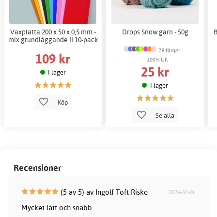
Vaxplatta 200 x 50 x 0,5 mm -
Drops Snow garn - 50g
B
mix grundläggande II 10-pack
29 färger
109 kr
100% Ull
25 kr
I lager
I lager
Köp
Se alla
Recensioner
(5 av 5) av Ingolf Toft Riske
2026-04-06
Mycket lätt och snabb