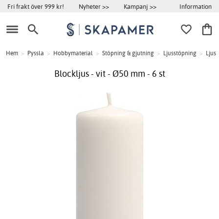
Information
Fri frakt över 999 kr!
Nyheter >>
Kampanj >>
Hem
>
Pyssla
>
Hobbymaterial
>
Stöpning & gjutning
>
Ljusstöpning
>
Ljus
Blockljus - vit - Ø50 mm - 6 st