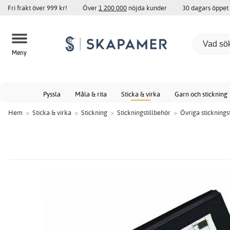
Fri frakt över 999 kr!
Över
1 200 000
nöjda kunder
30 dagars öppet
Meny
Pyssla
Måla & rita
Sticka & virka
Garn och stickning
Hem
>
Sticka & virka
>
Stickning
>
Stickningstillbehör
>
Övriga sticknings