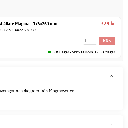
329 kr
gshållare Magma - 175x260 mm
8. PG: M4 Järbo 910731.
8 st i lager - Skickas inom: 1-3 vardagar
rivningar och diagram från Magmaserien.