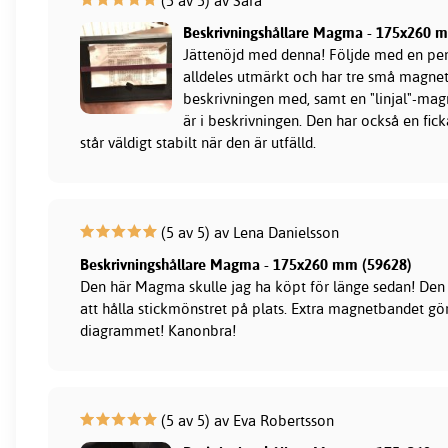
(5 av 5) av Sara
Beskrivningshållare Magma - 175x260 
Jättenöjd med denna! Följde med en pe
alldeles utmärkt och har tre små magnete
beskrivningen med, samt en "linjal"-magn
är i beskrivningen. Den har också en fic
står väldigt stabilt när den är utfälld.
(5 av 5) av Lena Danielsson
Beskrivningshållare Magma - 175x260 mm (59628)
Den här Magma skulle jag ha köpt för länge sedan! Den
att hålla stickmönstret på plats. Extra magnetbandet gör a
diagrammet! Kanonbra!
(5 av 5) av Eva Robertsson