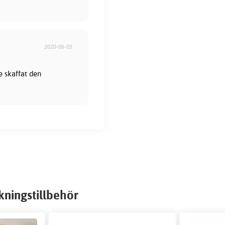
2020-06-05
e skaffat den
kningstillbehör