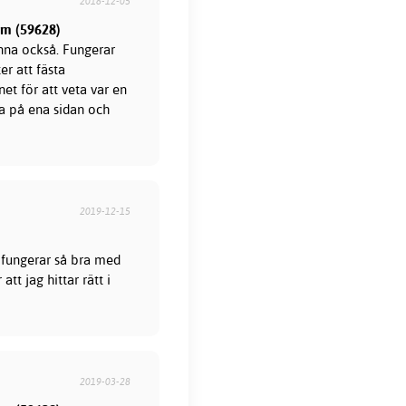
2018-12-05
mm (59628)
nna också. Fungerar
r att fästa
et för att veta var en
ka på ena sidan och
2019-12-15
 fungerar så bra med
tt jag hittar rätt i
2019-03-28