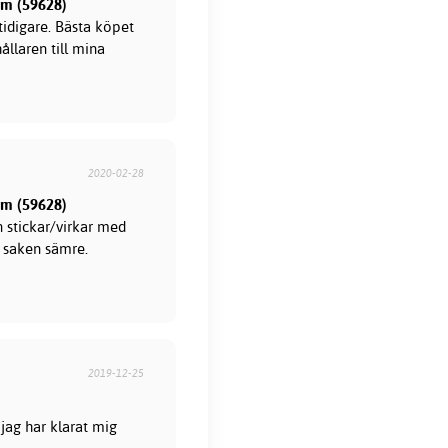
mm (59628)
 tidigare. Bästa köpet
llaren till mina
2020-02-28
mm (59628)
 stickar/virkar med
e saken sämre.
2019-12-25
 jag har klarat mig