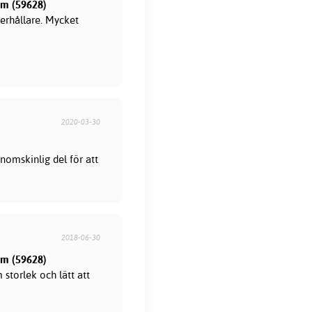
mm (59628)
erhållare. Mycket
2020-03-30
nomskinlig del för att
2018-06-30
mm (59628)
storlek och lätt att