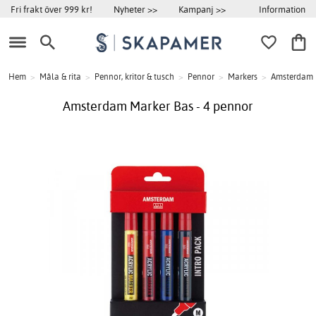
Information
Fri frakt över 999 kr!
Nyheter >>
Kampanj >>
Hem
>
Måla & rita
>
Pennor, kritor & tusch
>
Pennor
>
Markers
>
Amsterdam
Amsterdam Marker Bas - 4 pennor