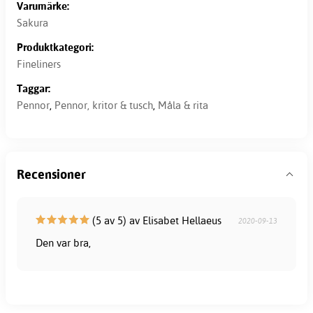
Varumärke:
Sakura
Produktkategori:
Fineliners
Taggar:
Pennor
,
Pennor, kritor & tusch
,
Måla & rita
Recensioner
(5 av 5) av Elisabet Hellaeus
2020-09-13
Den var bra,