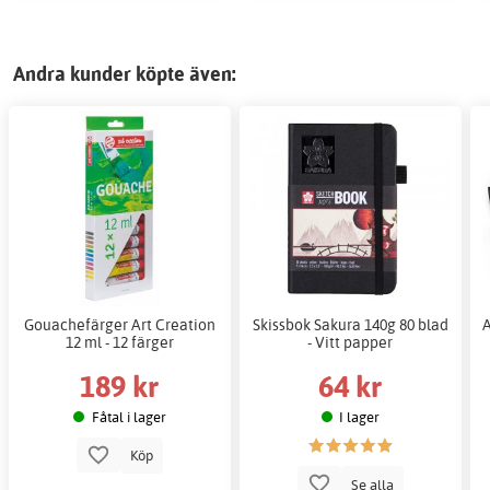
Andra kunder köpte även:
Gouachefärger Art Creation
Skissbok Sakura 140g 80 blad
A
12 ml - 12 färger
- Vitt papper
189 kr
64 kr
Fåtal i lager
I lager
Köp
Se alla