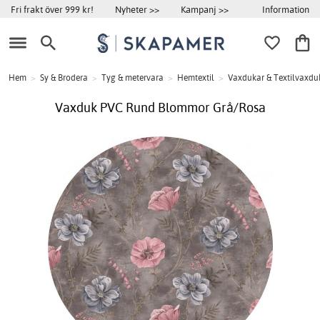
Information
Fri frakt över 999 kr!
Nyheter >>
Kampanj >>
Hem
>
Sy & Brodera
>
Tyg & metervara
>
Hemtextil
>
Vaxdukar & Textilvaxdu
Vaxduk PVC Rund Blommor Grå/Rosa