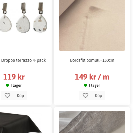
Droppe terrazzo 4- pack
Bordsfilt bomull - 150cm
119 kr
149 kr / m
I lager
I lager
Köp
Köp