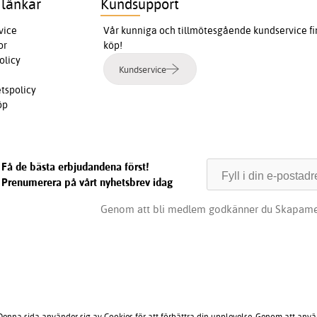
 länkar
Kundsupport
vice
Vår kunniga och tillmötesgående kundservice finn
or
köp!
olicy
Kundservice
etspolicy
öp
Få de bästa erbjudandena först!
Prenumerera på vårt nyhetsbrev idag
Genom att bli medlem godkänner du Skapame
 Denna sida använder sig av Cookies för att förbättra din upplevelse. Genom att anv