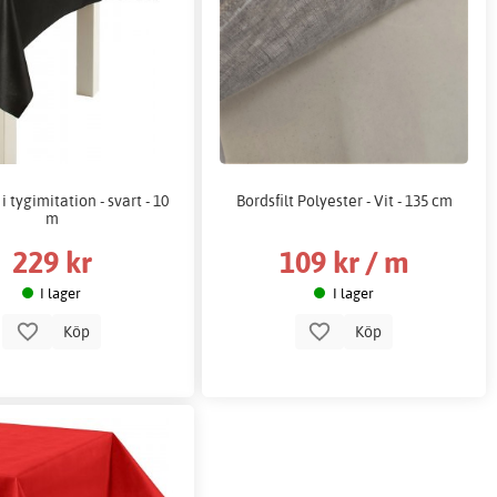
 tygimitation - svart - 10
Bordsfilt Polyester - Vit - 135 cm
m
229 kr
109 kr / m
I lager
I lager
Köp
Köp