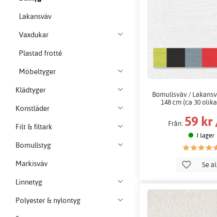
Lakansväv
Vaxdukar
Plastad frotté
Möbeltyger
Klädtyger
Bomullsväv / Lakansvä
148 cm (ca 30 olika
Konstläder
59 kr
Från:
Filt & filtark
I lager
Bomullstyg
Markisväv
Se a
Linnetyg
Polyester & nylontyg