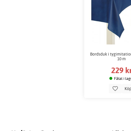
Bordsduk i tygimitatio
10 m
229 k
Fåtal i lag
Kö