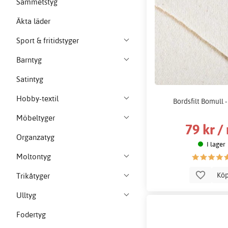
Sammetstyg
Äkta läder
Sport & fritidstyger
Barntyg
Satintyg
Hobby-textil
Bordsfilt Bomull 
Möbeltyger
79 kr /
Organzatyg
I lager
Moltontyg
Kö
Trikåtyger
Ulltyg
Fodertyg