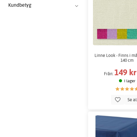
Kundbetyg
Linne Look - Finns i m
140 cm
149 kr
Från:
I lager
Se a