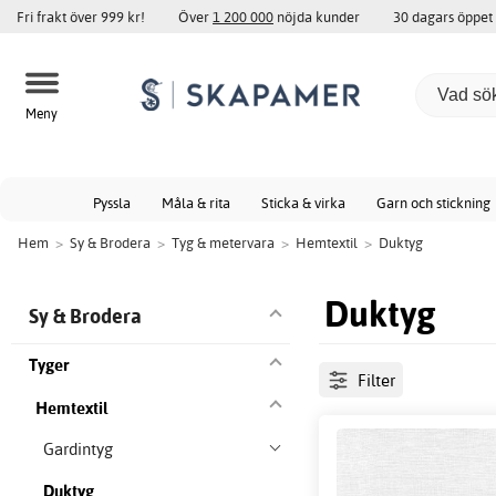
Fri frakt över 999 kr!
Över
1 200 000
nöjda kunder
30 dagars öppet
Meny
Pyssla
Måla & rita
Sticka & virka
Garn och stickning
Hem
>
Sy & Brodera
>
Tyg & metervara
>
Hemtextil
>
Duktyg
Duktyg
Sy & Brodera
Tyger
Filter
Hemtextil
Gardintyg
Duktyg