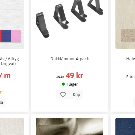
v / Alltyg -
Dukklämmor 4- pack
Halv
 färgval)
 / m
49 kr
Från
59 kr
I lager
Köp
lla