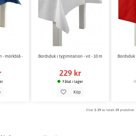
n - mörkblå -
Bordsduk i tygimitation - vit - 10 m
Bordsduk i
r
229 kr
er
Fåtal i lager
p
Köp
Visar
1-19
av totalt
19
produkter