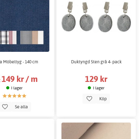
a Möbeltyg - 140 cm
Duktyngd Sten grå 4- pack
149 kr / m
129 kr
:
I lager
I lager
Köp
Se alla