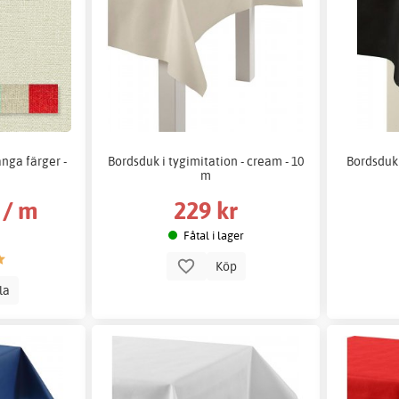
ånga färger -
Bordsduk i tygimitation - cream - 10
Bordsduk i
m
 / m
229 kr
Fåtal i lager
Köp
lla