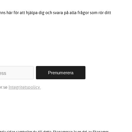
s här för att hjälpa dig och svara på alla frågor som rör ditt
r.se
Integritetspolicy.
ända sidan samtycker du till detta. Skapamer.se är en del av Skapamer.