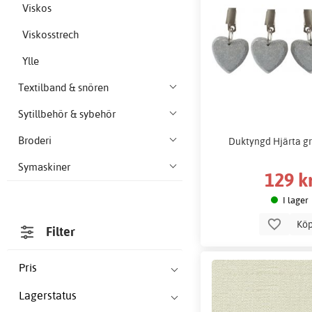
Viskos
Viskosstrech
Ylle
Textilband & snören
Sytillbehör & sybehör
Broderi
Duktyngd Hjärta gr
Symaskiner
129 k
I lager
Kö
Filter
Pris
Lagerstatus