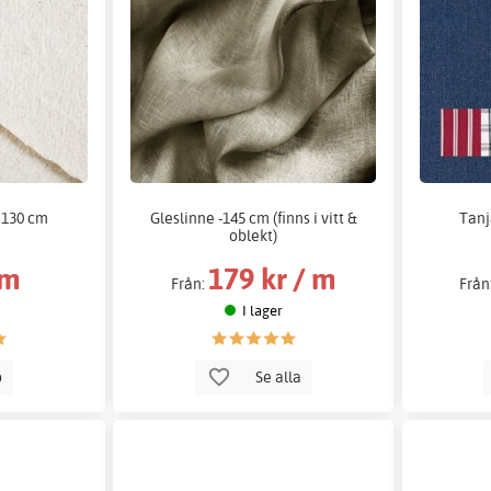
- 130 cm
Gleslinne -145 cm (finns i vitt &
Tanj
oblekt)
 m
179 kr / m
Från:
Från
I lager
p
Se alla