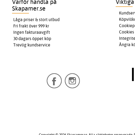
Varför handla på
Viktiga
Skapamer.se
Kundser
Köpvillk
Låga priser & stort utbud
Cookiep
Fri frakt över 999 kr
Cookies
Ingen fakturaavgift
Integrit
30 dagars öppet köp
Ångra k
Trevlig kundservice
Copyright © 2026 Skapamer.se. Alla rättigheter reserverade.