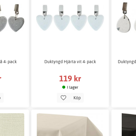
å 4- pack
Duktyngd Hjärta vit 4- pack
Duktyngd 
r
119 kr
I lager
p
Köp