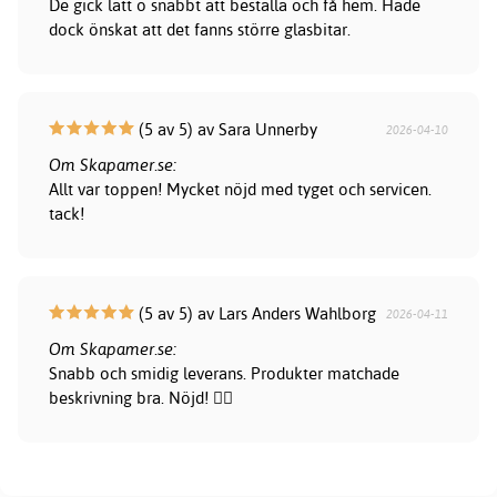
De gick lätt o snabbt att beställa och få hem. Hade
dock önskat att det fanns större glasbitar.
(5 av 5) av Sara Unnerby
2026-04-10
Om Skapamer.se:
Allt var toppen! Mycket nöjd med tyget och servicen.
tack!
(5 av 5) av Lars Anders Wahlborg
2026-04-11
Om Skapamer.se:
Snabb och smidig leverans. Produkter matchade
beskrivning bra. Nöjd! 👍🏻