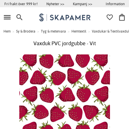
Information
Fri frakt över 999 kr!
Nyheter >>
Kampanj >>
Hem
>
Sy & Brodera
>
Tyg & metervara
>
Hemtextil
>
Vaxdukar & Textilvaxdu
Vaxduk PVC jordgubbe - Vit