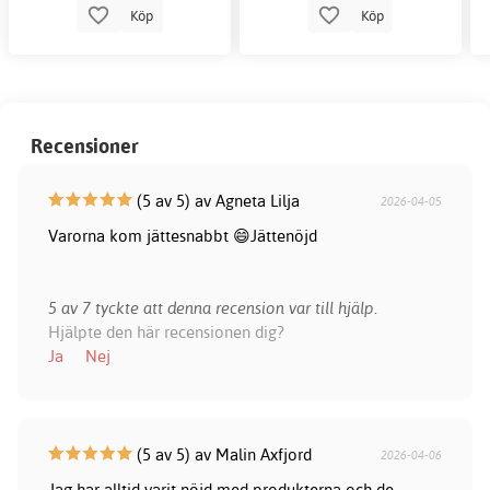
Köp
Köp
Recensioner
(5 av 5) av Agneta Lilja
2026-04-05
Varorna kom jättesnabbt 😄Jättenöjd
5 av 7 tyckte att denna recension var till hjälp.
Hjälpte den här recensionen dig?
Ja
Nej
(5 av 5) av Malin Axfjord
2026-04-06
Jag har alltid varit nöjd med produkterna och de