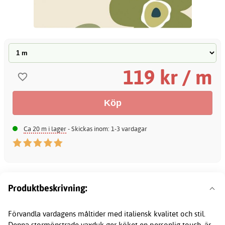
119 kr / m
Ca 20 m i lager
- Skickas inom: 1-3 vardagar
Produktbeskrivning:
Förvandla vardagens måltider med italiensk kvalitet och stil.
Denna stormönstrade
vaxduk
ger köket en personlig touch, är