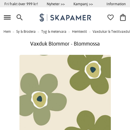
Information
Fri frakt över 999 kr!
Nyheter >>
Kampanj >>
Hem
>
Sy & Brodera
>
Tyg & metervara
>
Hemtextil
>
Vaxdukar & Textilvaxdu
Vaxduk Blommor - Blommossa