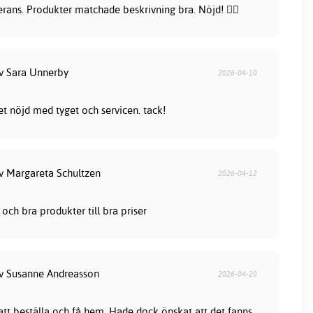
rans. Produkter matchade beskrivning bra. Nöjd! 👍🏻
av Sara Unnerby
2026-04-10
et nöjd med tyget och servicen. tack!
av Margareta Schultzen
2026-04-12
och bra produkter till bra priser
av Susanne Andreasson
2026-04-20
 att beställa och få hem. Hade dock önskat att det fanns