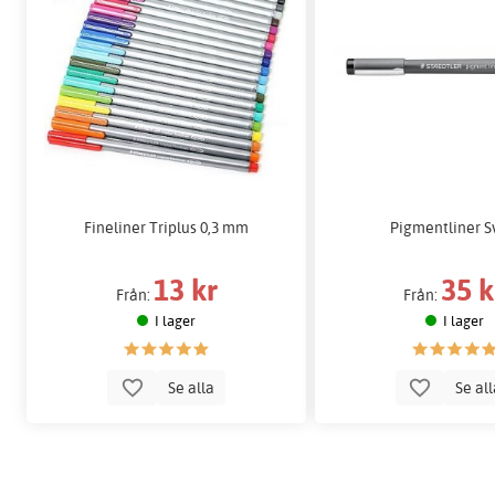
Fineliner Triplus 0,3 mm
Pigmentliner S
13 kr
35 k
Från:
Från:
I lager
I lager
Se alla
Se al