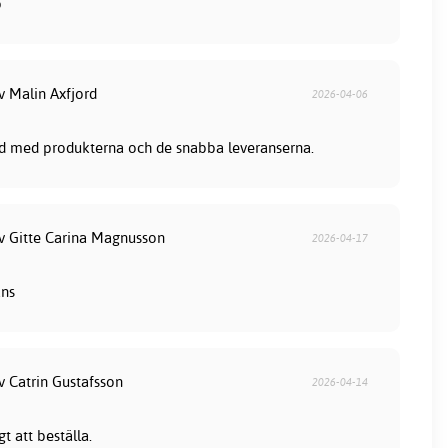
b
v Malin Axfjord
2026-04-06
nöjd med produkterna och de snabba leveranserna.
av Gitte Carina Magnusson
2026-04-17
ans
v Catrin Gustafsson
2026-04-14
t att beställa.