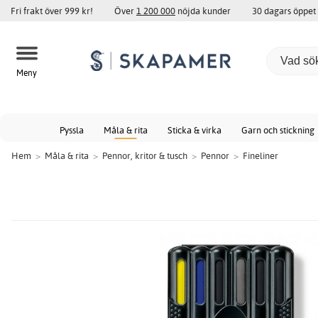
Fri frakt över 999 kr!
Över
1 200 000
nöjda kunder
30 dagars öppet
Meny
Pyssla
Måla & rita
Sticka & virka
Garn och stickning
Hem
>
Måla & rita
>
Pennor, kritor & tusch
>
Pennor
>
Fineliner