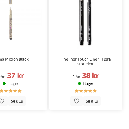
ma Micron Black
Fineliner Touch Liner - Flera
storlekar
37 kr
38 kr
rån:
Från:
I lager
I lager
Se alla
Se alla