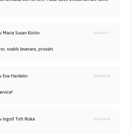
v Maria Susan Körlin
2026-04-17
or, snabb leverans, prisvärt.
v Eva Hardelin
2026-04-19
ervice!
v Ingolf Toft Riske
2026-04-06