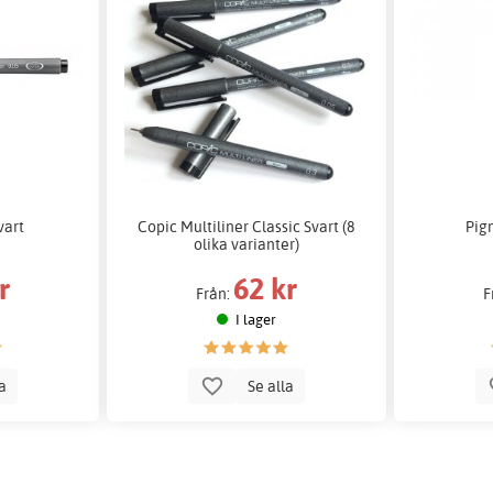
vart
Copic Multiliner Classic Svart (8
Pig
olika varianter)
r
62 kr
Från:
F
I lager
la
Se alla