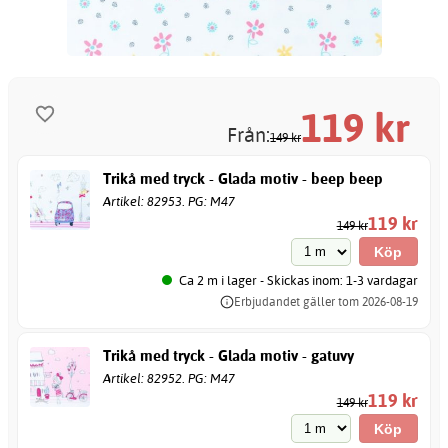
119
kr
Från:
149 kr
Trikå med tryck - Glada motiv - beep beep
Artikel: 82953. PG: M47
119 kr
149 kr
Ca 2 m i lager - Skickas inom: 1-3 vardagar
Erbjudandet gäller tom 2026-08-19
Trikå med tryck - Glada motiv - gatuvy
Artikel: 82952. PG: M47
119 kr
149 kr