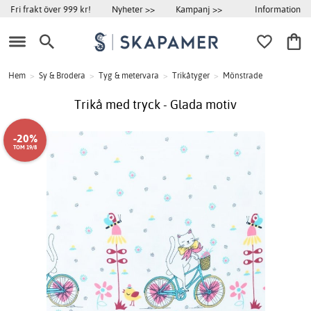
Information
Fri frakt över 999 kr!
Nyheter >>
Kampanj >>
Hem
>
Sy & Brodera
>
Tyg & metervara
>
Trikåtyger
>
Mönstrade
Trikå med tryck - Glada motiv
-20%
TOM 19/8