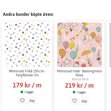
Andra kunder köpte även:
Mönstrad Trikå 150 cm -
Mönstrad trikå - Ballongmöss
Färgfläckar Vit
Rosa
95% CO 5% EL
179 kr / m
219 kr / m
I lager
I lager
Köp
Köp