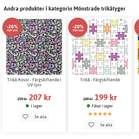
Andra produkter i kategorin Mönstrade trikåtyger
-20%
-20%
TOM 19/8
TOM 19/8
Trikå Rosor - Färgskiftande i
Trikå - Färgskiftande
UV-ljus
207 kr
199 kr
259 kr
249 kr
I lager
Fåtal i lager
Se alla
Se alla