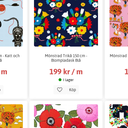
 - Katt och
Mönstrad Trikå 150 cm -
Mönstrad 
lå
Blompladask Blå
/ m
199 kr / m
1
I lager
p
Köp