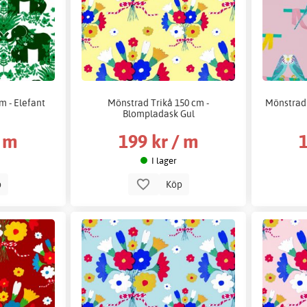
m - Elefant
Mönstrad Trikå 150 cm -
Mönstrad 
Blompladask Gul
/ m
199 kr / m
1
I lager
p
Köp