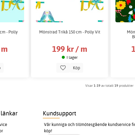
cm - Polly
Mönstrad Trikå 150 cm - Polly Vit
Möns
B
/ m
199 kr / m
1
I lager
p
Köp
Visar
1-19
av totalt
19
produkter
 länkar
Kundsupport
vice
Vår kunniga och tillmötesgående kundservice finn
or
köp!