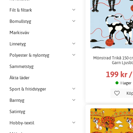
Filt & filtark
Bomullstyg
Markisväv
Linnetyg
Polyester & nylontyg
Mönstrad Trikå 150 cm
Garn Ljusb
Sammetstyg
199 kr 
Äkta läder
I lager
Sport & fritidstyger
Kö
Barntyg
Satintyg
Hobby-textil