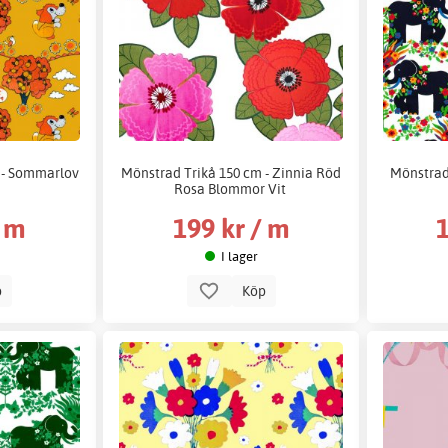
 - Sommarlov
Mönstrad Trikå 150 cm - Zinnia Röd
Mönstrad 
Rosa Blommor Vit
/ m
199 kr / m
1
I lager
p
Köp