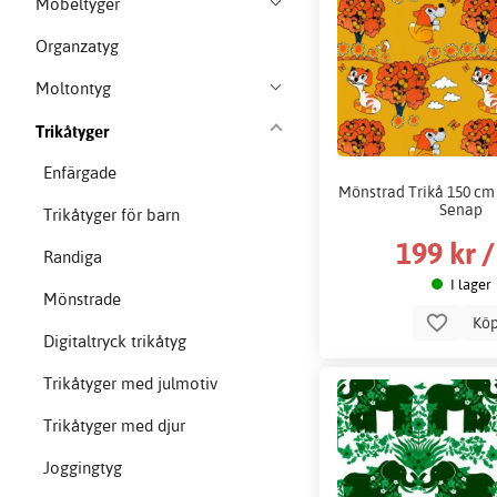
Möbeltyger
Organzatyg
Moltontyg
Trikåtyger
Enfärgade
Mönstrad Trikå 150 cm
Senap
Trikåtyger för barn
199 kr 
Randiga
I lager
Mönstrade
Kö
Digitaltryck trikåtyg
Trikåtyger med julmotiv
Trikåtyger med djur
Joggingtyg