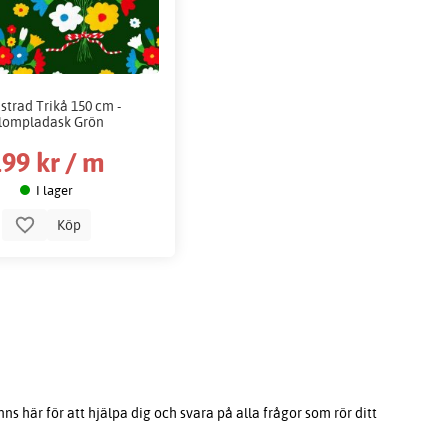
trad Trikå 150 cm -
lompladask Grön
99 kr / m
I lager
Köp
s här för att hjälpa dig och svara på alla frågor som rör ditt