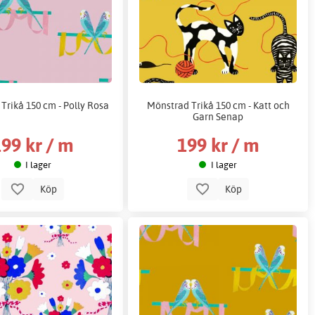
Trikå 150 cm - Polly Rosa
Mönstrad Trikå 150 cm - Katt och
Garn Senap
99 kr / m
199 kr / m
I lager
I lager
Köp
Köp