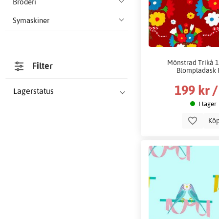
Broderi
Symaskiner
Mönstrad Trikå 1
Filter
Blompladask
199 kr 
Lagerstatus
I lager
Kö