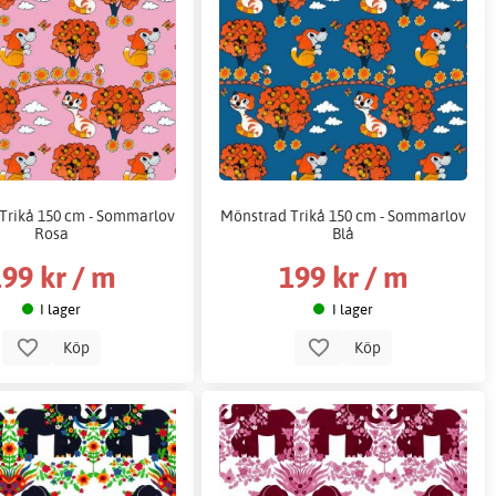
Trikå 150 cm - Sommarlov
Mönstrad Trikå 150 cm - Sommarlov
Rosa
Blå
99 kr / m
199 kr / m
I lager
I lager
Köp
Köp