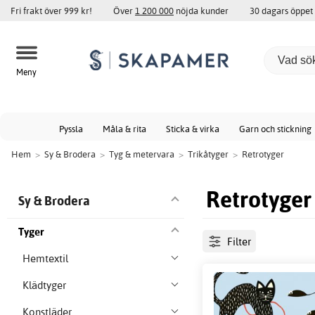
Fri frakt över 999 kr!
Över
1 200 000
nöjda kunder
30 dagars öppet
Meny
Pyssla
Måla & rita
Sticka & virka
Garn och stickning
Hem
>
Sy & Brodera
>
Tyg & metervara
>
Trikåtyger
>
Retrotyger
Retrotyger
Sy & Brodera
Tyger
Filter
Hemtextil
Klädtyger
Konstläder