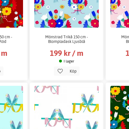
50 cm -
Mönstrad Trikå 150 cm -
Möns
 Röd
Blompladask Ljusblå
B
/ m
199 kr / m
1
I lager
p
Köp