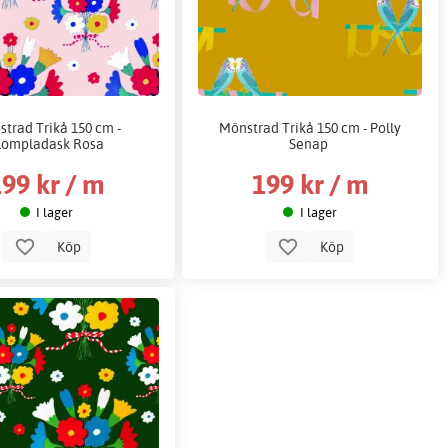
trad Trikå 150 cm -
Mönstrad Trikå 150 cm - Polly
lompladask Rosa
Senap
99 kr / m
199 kr / m
I lager
I lager
Köp
Köp