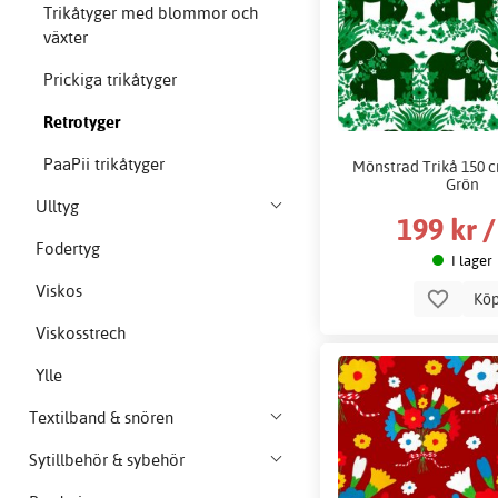
Trikåtyger med blommor och
växter
Prickiga trikåtyger
Retrotyger
PaaPii trikåtyger
Mönstrad Trikå 150 c
Grön
Ulltyg
199 kr 
Fodertyg
I lager
Viskos
Kö
Viskosstrech
Ylle
Textilband & snören
Sytillbehör & sybehör