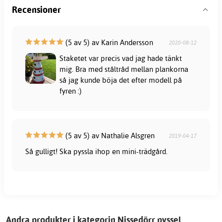
Recensioner
(5 av 5) av Karin Andersson
2020-08-12
Staketet var precis vad jag hade tänkt
mig. Bra med ståltråd mellan plankorna
så jag kunde böja det efter modell på
fyren :)
(5 av 5) av Nathalie Alsgren
2019-04-17
Så gulligt! Ska pyssla ihop en mini-trädgård.
Andra produkter i kategorin Nissedörr pyssel