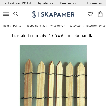
Information
Fri frakt över 999 kr!
Nyheter >>
Kampanj >>
Hem
>
Pyssla
>
Hobbymaterial
>
Pysselteman
>
Julpyssel
>
Nissedörr pysse
Trästaket i miniatyr 19,5 x 6 cm - obehandlat