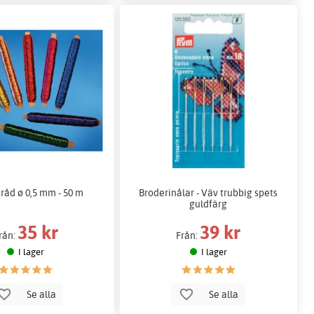
råd ø 0,5 mm - 50 m
Broderinålar - Väv trubbig spets
guldfärg
35 kr
39 kr
rån:
Från:
I lager
I lager
Se alla
Se alla