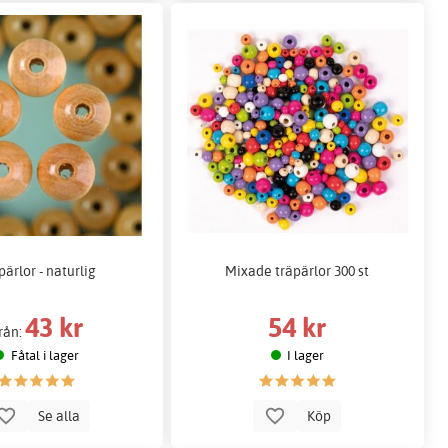
pärlor - naturlig
Mixade träpärlor 300 st
43 kr
54 kr
rån:
Fåtal i lager
I lager
Se alla
Köp