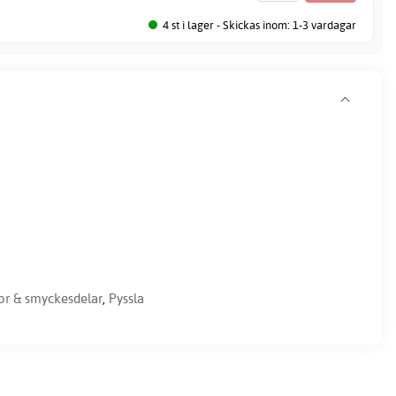
4 st i lager - Skickas inom: 1-3 vardagar
or & smyckesdelar
,
Pyssla