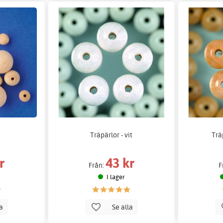
Träpärlor - vit
Trä
r
43 kr
Från:
F
I lager
la
Se alla