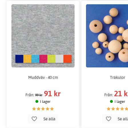
Muddväv - 40 cm
Träkulor
91 kr
21 k
Från:
Från:
99 kr
I lager
I lager
Se alla
Se al