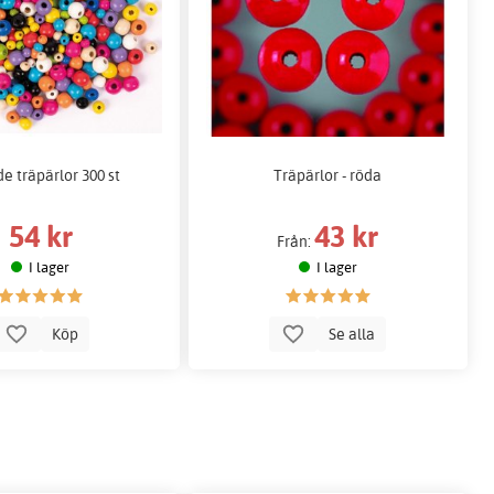
e träpärlor 300 st
Träpärlor - röda
54 kr
43 kr
Från:
I lager
I lager
Köp
Se alla