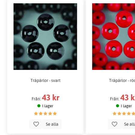
Träpärlor - svart
Träpärlor - r
43 kr
43 k
Från:
Från:
I lager
I lager
Se alla
Se al