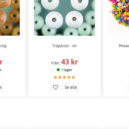
rlig
Träpärlor - vit
Mixad
r
43 kr
Från:
er
I lager
la
Se alla