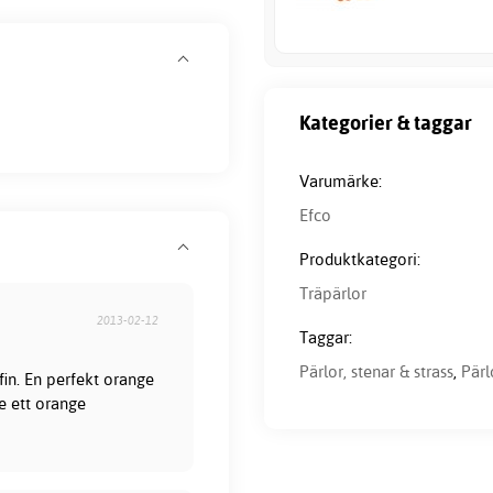
Kategorier & taggar
Varumärke:
Efco
Produktkategori:
Träpärlor
2013-02-12
Taggar:
Pärlor, stenar & strass
,
Pärl
 fin. En perfekt orange
e ett orange