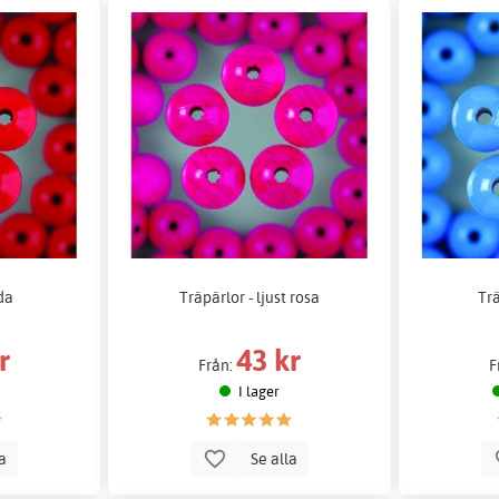
öda
Träpärlor - ljust rosa
Trä
r
43 kr
Från:
F
I lager
la
Se alla