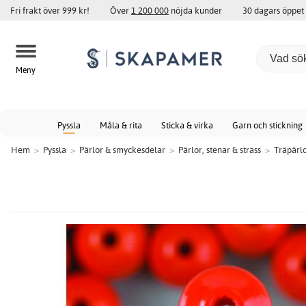
Fri frakt över 999 kr!
Över
1 200 000
nöjda kunder
30 dagars öppet
Meny
Pyssla
Måla & rita
Sticka & virka
Garn och stickning
Hem
>
Pyssla
>
Pärlor & smyckesdelar
>
Pärlor, stenar & strass
>
Träpärl