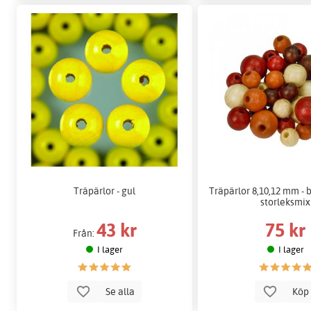
Träpärlor - gul
Träpärlor 8,10,12 mm - 
storleksmix
43 kr
75 kr
Från:
I lager
I lager
Se alla
Kö