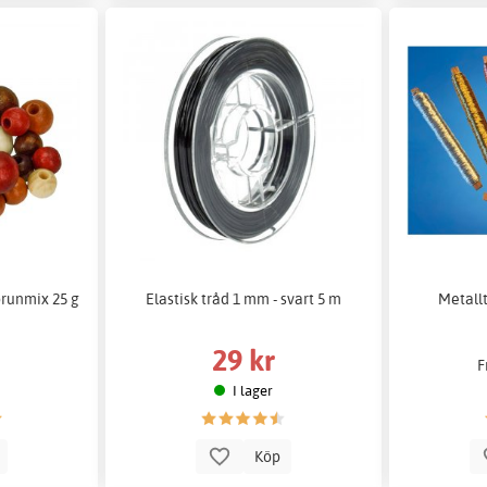
brunmix 25 g
Elastisk tråd 1 mm - svart 5 m
Metallt
29 kr
F
I lager
p
Köp