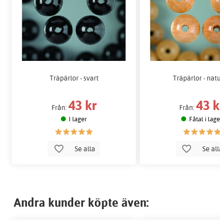
Träpärlor - svart
Träpärlor - natu
43 kr
43 k
Från:
Från:
I lager
Fåtal i lag
Se alla
Se al
Andra kunder köpte även: