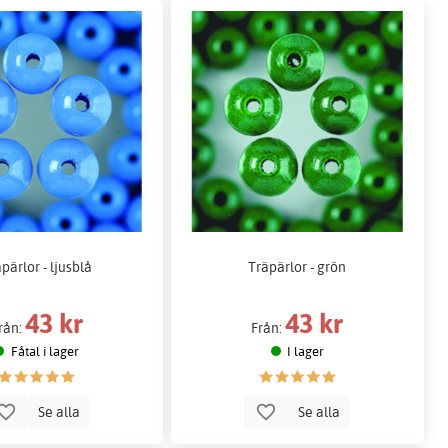
pärlor - ljusblå
Träpärlor - grön
43 kr
43 kr
rån:
Från:
Fåtal i lager
I lager
Se alla
Se alla