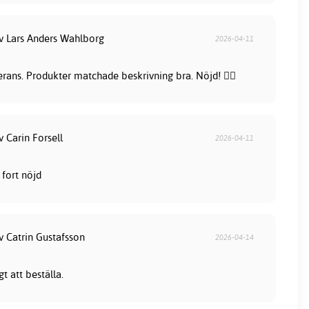
av Lars Anders Wahlborg
2026-04-11
rans. Produkter matchade beskrivning bra. Nöjd! 👍🏻
v Carin Forsell
2026-04-11
fort nöjd
v Catrin Gustafsson
2026-04-14
t att beställa.