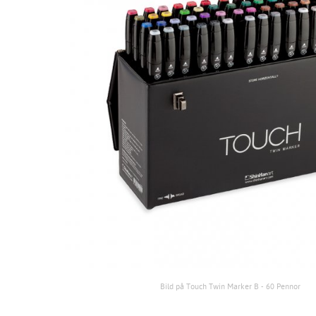
Bild på Touch Twin Marker B - 60 Pennor