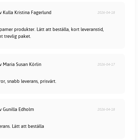
v Kulla Kristina Fagerlund
2026-04-18
mer produkter. Lätt att beställa, kort leveranstid,
t trevlig paket.
v Maria Susan Körlin
2026-04-17
or, snabb leverans, prisvärt.
av Gunilla Edholm
2026-04-18
ans. Lätt att beställa