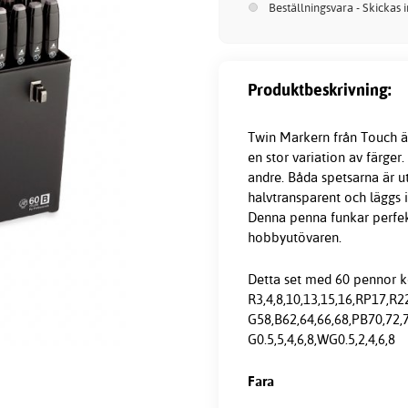
Beställningsvara - Skickas 
Produktbeskrivning:
Twin Markern från Touch ä
en stor variation av färger
andre. Båda spetsarna är u
halvtransparent och läggs 
Denna penna funkar perfekt
hobbyutövaren.
Detta set med 60
pennor
k
R3,4,8,10,13,15,16,RP17,R2
G58,B62,64,66,68,PB70,72,7
G0.5,5,4,6,8,WG0.5,2,4,6,8
Fara