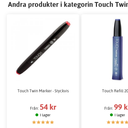
Andra produkter i kategorin Touch Twi
Touch Twin Marker - Styckvis
Touch Refill 2
54 kr
99 k
Från:
Från:
I lager
I lager