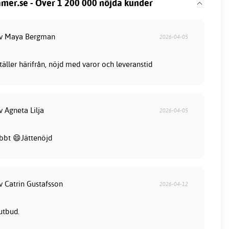
mer.se - Över 1 200 000 nöjda kunder
av Maya Bergman
2026-04-05
ställer härifrån, nöjd med varor och leveranstid
v Agneta Lilja
2026-04-05
bbt 😄Jättenöjd
v Catrin Gustafsson
2026-04-12
utbud.