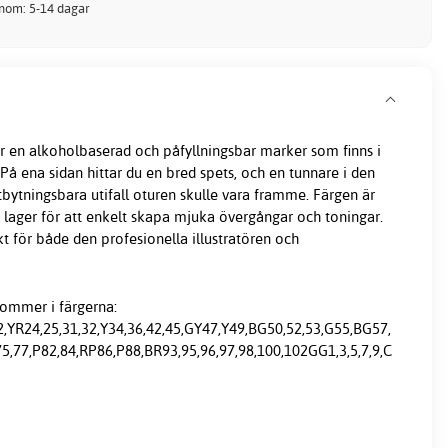
inom: 5-14 dagar
r en alkoholbaserad och påfyllningsbar marker som finns i
. På ena sidan hittar du en bred spets, och en tunnare i den
tbytningsbara utifall oturen skulle vara framme. Färgen är
i lager för att enkelt skapa mjuka övergångar och toningar.
 för både den profesionella illustratören och
ommer i färgerna:
2,YR24,25,31,32,Y34,36,42,45,GY47,Y49,BG50,52,53,G55,BG57,
5,77,P82,84,RP86,P88,BR93,95,96,97,98,100,102GG1,3,5,7,9,C