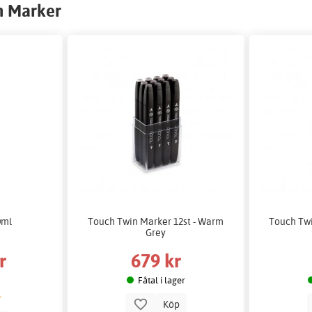
n Marker
0ml
Touch Twin Marker 12st - Warm
Touch Twi
Grey
r
679 kr
Fåtal i lager
Köp