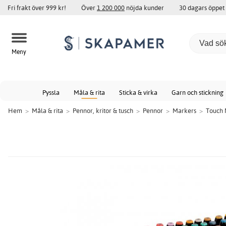
Fri frakt över 999 kr!
Över
1 200 000
nöjda kunder
30 dagars öppet
Meny
Pyssla
Måla & rita
Sticka & virka
Garn och stickning
Hem
>
Måla & rita
>
Pennor, kritor & tusch
>
Pennor
>
Markers
>
Touch 