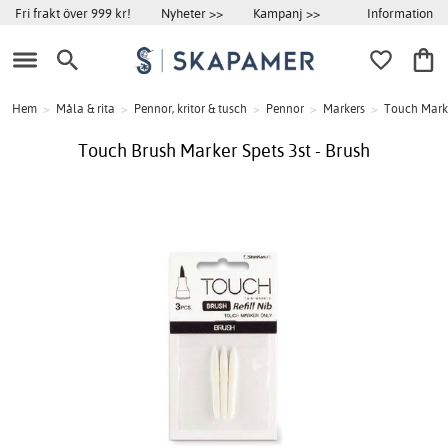
Information
Fri frakt över 999 kr!
Nyheter >>
Kampanj >>
Hem
>
Måla & rita
>
Pennor, kritor & tusch
>
Pennor
>
Markers
>
Touch Mark
Touch Brush Marker Spets 3st - Brush