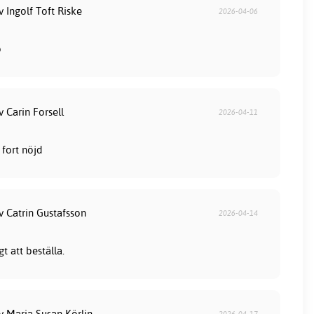
v Ingolf Toft Riske
2026-04-06
b
v Carin Forsell
2026-04-11
fort nöjd
v Catrin Gustafsson
2026-04-14
t att beställa.
v Maria Susan Körlin