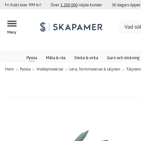
Fri frakt över 999 kr!
Över
1 200 000
nöjda kunder
30 dagars öppet
Meny
Pyssla
Måla & rita
Sticka & virka
Garn och stickning
Hem
>
Pyssla
>
Hobbymaterial
>
Lera, formmaterial & täljsten
>
Täljste