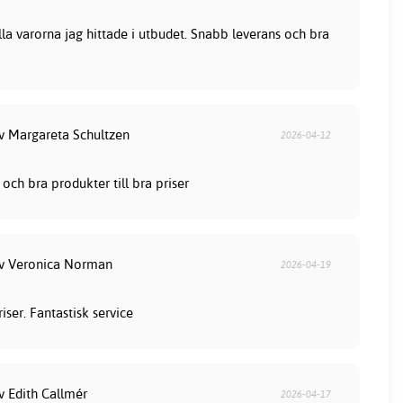
lla varorna jag hittade i utbudet. Snabb leverans och bra
av Margareta Schultzen
2026-04-12
och bra produkter till bra priser
av Veronica Norman
2026-04-19
iser. Fantastisk service
v Edith Callmér
2026-04-17