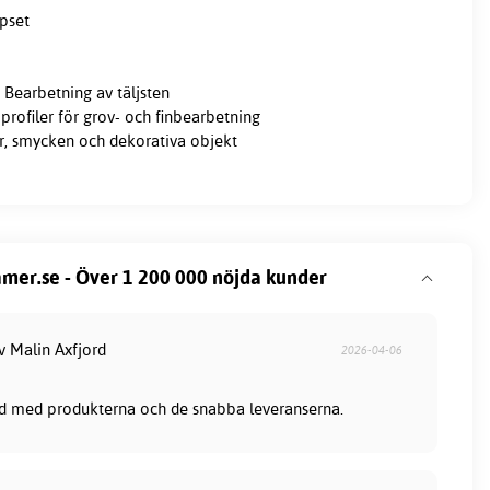
spset
Bearbetning av täljsten
profiler för grov- och finbearbetning
er, smycken och dekorativa objekt
mer.se - Över 1 200 000 nöjda kunder
v Malin Axfjord
2026-04-06
nöjd med produkterna och de snabba leveranserna.