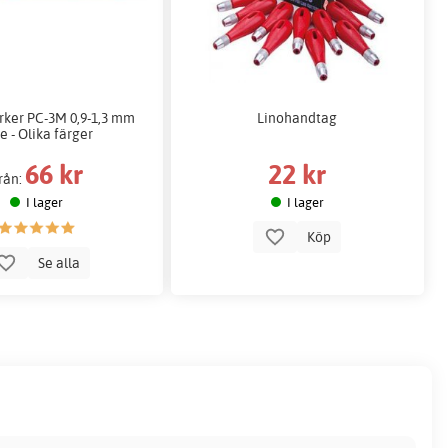
ker PC-3M 0,9-1,3 mm
Linohandtag
e - Olika färger
66 kr
22 kr
rån:
I lager
I lager
Köp
Se alla