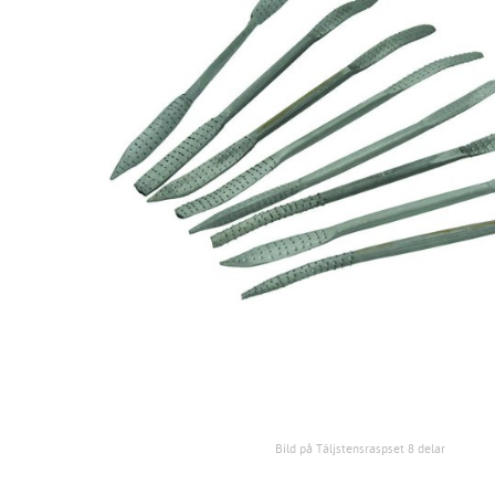
Bild på Täljstensraspset 8 delar