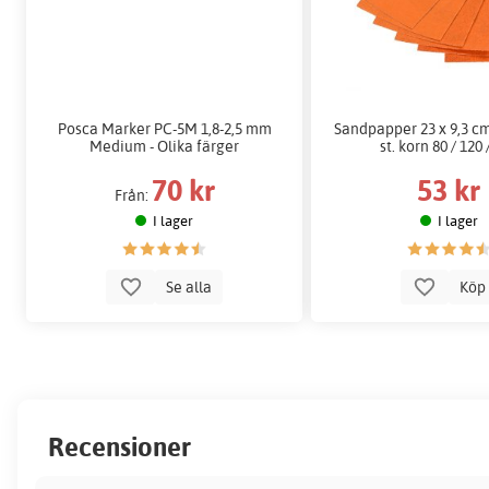
Posca Marker PC-5M 1,8-2,5 mm
Sandpapper 23 x 9,3 cm
Medium - Olika färger
st. korn 80 / 120 
70 kr
53 kr
Från:
I lager
I lager
Se alla
Kö
Recensioner