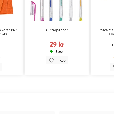
 - orange 6
Glitterpennor
Posca Mar
/ 240
Fin
29 kr
F
I lager
Köp
p