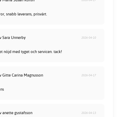
2026-04-17
or, snabb leverans, prisvärt.
av Sara Unnerby
2026-04-10
et nöjd med tyget och servicen. tack!
av Gitte Carina Magnusson
2026-04-17
ans
v anette gustafsson
2026-04-13