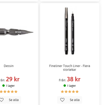
Dessin
Fineliner Touch Liner - Flera
storlekar
29 kr
38 kr
rån:
Från:
I lager
I lager
Se alla
Se alla