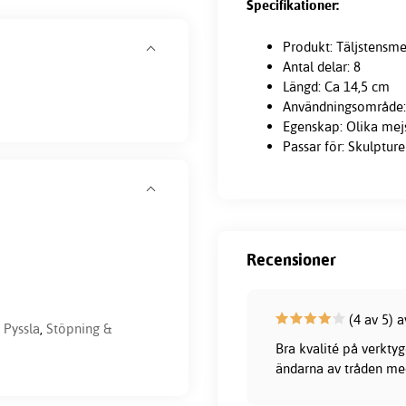
Specifikationer:
Produkt: Täljstensme
Antal delar: 8
Längd: Ca 14,5 cm
Användningsområde: 
Egenskap: Olika mejs
Passar för: Skulptur
Recensioner
(4 av 5) a
,
Pyssla
,
Stöpning &
Bra kvalité på verktyg
ändarna av tråden med