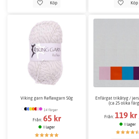
Köp
Kö
Viking garn Reflexgarn 50g
Enfärgat trikåtyg / jer
(ca 25 olika fär
14 färger
119 kr
65 kr
Från:
Från:
I lager
I lager