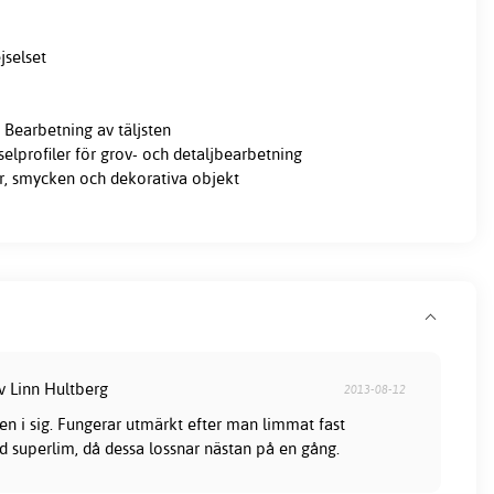
jselset
Bearbetning av täljsten
elprofiler för grov- och detaljbearbetning
er, smycken och dekorativa objekt
v Linn Hultberg
2013-08-12
en i sig. Fungerar utmärkt efter man limmat fast
 superlim, då dessa lossnar nästan på en gång.