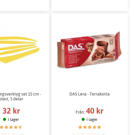
ngsverktyg set 15 cm -
DAS Lera - Terrakotta
plast, 5 delar
32 kr
40 kr
Från:
I lager
I lager