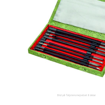
Bild på Täljstensmejselset 8 delar