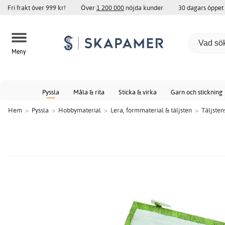
Fri frakt över 999 kr!
Över
1 200 000
nöjda kunder
30 dagars öppet
Meny
Pyssla
Måla & rita
Sticka & virka
Garn och stickning
Hem
>
Pyssla
>
Hobbymaterial
>
Lera, formmaterial & täljsten
>
Täljste