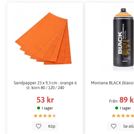
Sandpapper 23 x 9,3 cm - orange 6
Montana BLACK (klassi
st. korn 80 / 120 / 240
53 kr
89 k
Från:
I lager
I lager
Köp
Se al