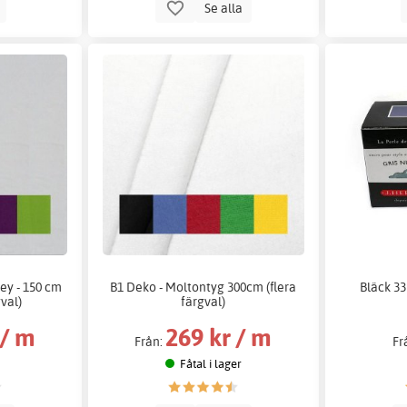
p
Se alla
sey - 150 cm
B1 Deko - Moltontyg 300cm (flera
Bläck 33
gval)
färgval)
 / m
269 kr / m
Från:
Fr
Fåtal i lager