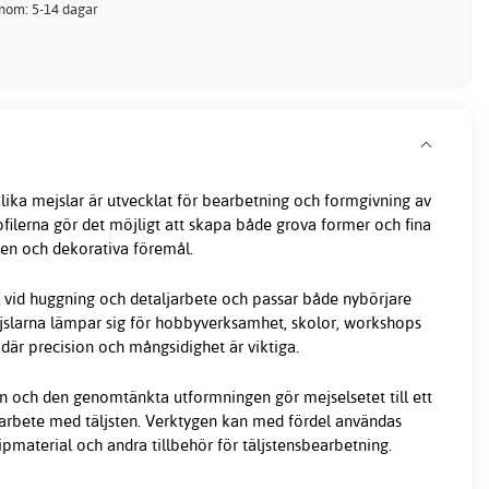
inom: 5-14 dagar
lika mejslar är utvecklat för bearbetning och formgivning av
ofilerna gör det möjligt att skapa både grova former och fina
cken och dekorativa föremål.
 vid huggning och detaljarbete och passar både nybörjare
jslarna lämpar sig för hobbyverksamhet, skolor, workshops
där precision och mångsidighet är viktiga.
n och den genomtänkta utformningen gör mejselsetet till ett
arbete med täljsten. Verktygen kan med fördel användas
ipmaterial och andra tillbehör för täljstensbearbetning.