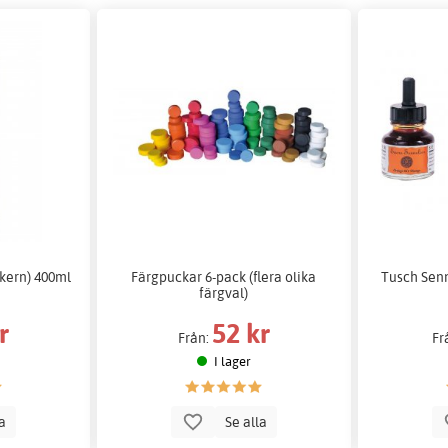
kern) 400ml
Färgpuckar 6-pack (flera olika
Tusch Senn
färgval)
r
52 kr
Från:
Fr
I lager
la
Se alla