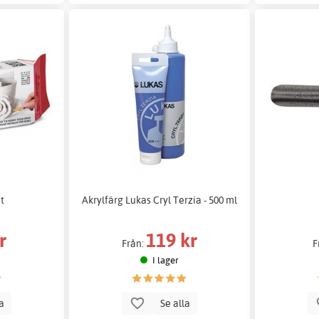
t
Akrylfärg Lukas Cryl Terzia - 500 ml
r
119 kr
Från:
F
I lager
la
Se alla