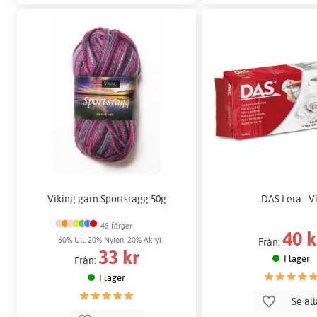
Viking garn Sportsragg 50g
DAS Lera - Vi
48 färger
40 k
60% Ull, 20% Nylon, 20% Akryl
Från:
33 kr
I lager
Från:
I lager
Se al