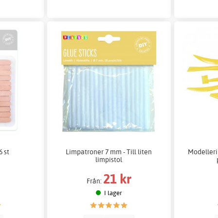
6 st
Limpatroner 7 mm - Till liten
Modelleri
limpistol
21 kr
Från:
I lager