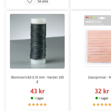
Se alla
Blomstertråd 0,35 mm - härdat 100
Glasspinnar - 9
g
43 kr
32 kr
I lager
I lager