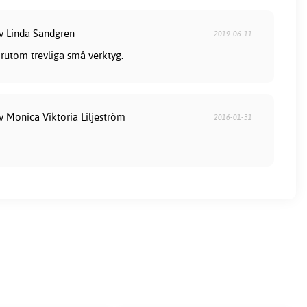
av Linda Sandgren
2019-06-11
örutom trevliga små verktyg.
v Monica Viktoria Liljeström
2016-01-31