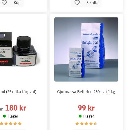
Köp
Se alla
 ml (25 olika färgval)
Gjutmassa Reliefco 250 - vit 1 kg
180 kr
99 kr
ån:
I lager
I lager