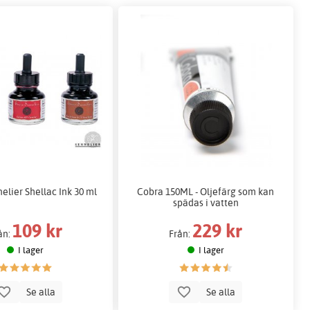
elier Shellac Ink 30 ml
Cobra 150ML - Oljefärg som kan
spädas i vatten
109 kr
229 kr
ån:
Från:
I lager
I lager
Se alla
Se alla