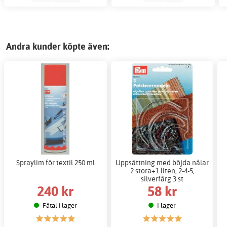
Andra kunder köpte även:
Spraylim för textil 250 ml
Uppsättning med böjda nålar
2 stora+1 liten, 2-4-5,
silverfärg 3 st
240 kr
58 kr
Fåtal i lager
I lager