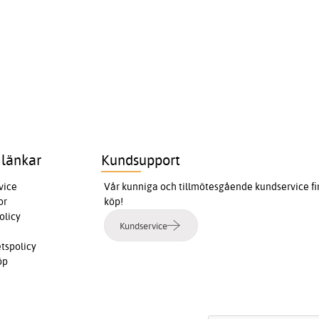
 länkar
Kundsupport
vice
Vår kunniga och tillmötesgående kundservice finn
or
köp!
olicy
Kundservice
etspolicy
öp