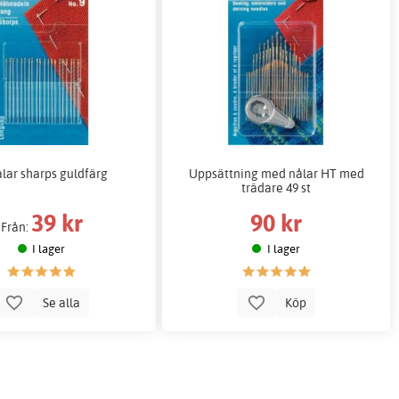
lar sharps guldfärg
Uppsättning med nålar HT med
trädare 49 st
39 kr
90 kr
Från:
I lager
I lager
Se alla
Köp