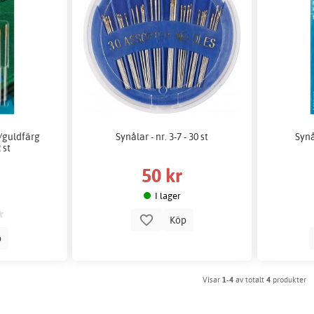
i/guldfärg
Synålar - nr. 3-7 - 30 st
Synå
 st
50 kr
I lager
Köp
p
Visar
1-4
av totalt
4
produkter