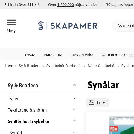
Fri frakt över 999 kr!
Över
1 200 000
nöjda kunder
30 dagars öppet
Meny
Pyssla
Måla & rita
Sticka & virka
Garn och stickning
Hem
>
Sy & Brodera
>
Sytillbehör & sybehör
>
Nålar & tillbehör
>
Synåla
Synålar
Sy & Brodera
Tyger
Filter
Textilband & snören
Sytillbehör & sybehör
Sytråd