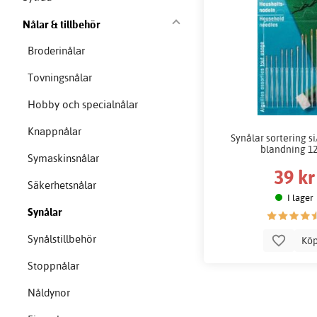
Nålar & tillbehör
Broderinålar
Tovningsnålar
Hobby och specialnålar
Knappnålar
Synålar sortering s
blandning 12
Symaskinsnålar
39 kr
Säkerhetsnålar
I lager
Synålar
Synålstillbehör
Kö
Stoppnålar
Nåldynor