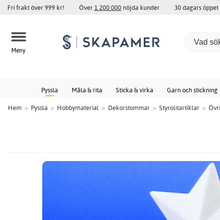
Fri frakt över 999 kr!
Över
1 200 000
nöjda kunder
30 dagars öppet
Meny
Pyssla
Måla & rita
Sticka & virka
Garn och stickning
Hem
>
Pyssla
>
Hobbymaterial
>
Dekorstommar
>
Styrolitartiklar
>
Övr