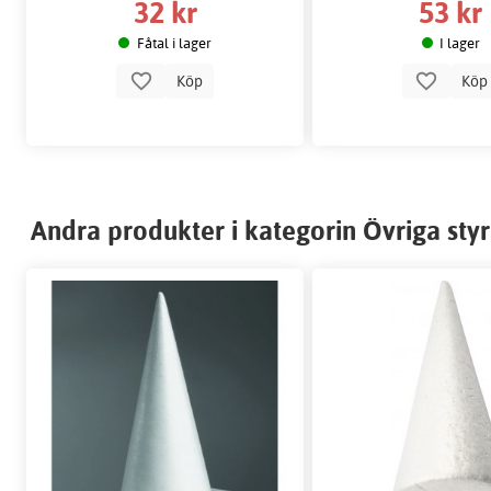
32 kr
53 kr
Fåtal i lager
I lager
Köp
Kö
Andra produkter i kategorin Övriga styr