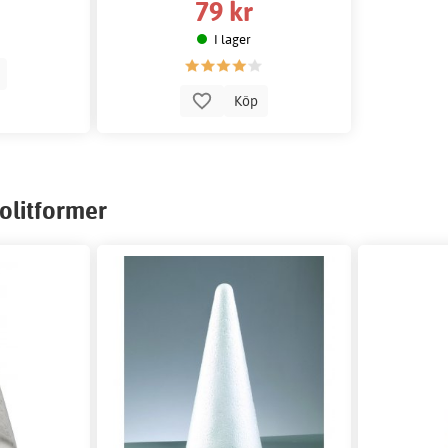
79 kr
I lager
p
Köp
olitformer